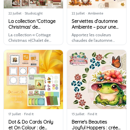
22 Juillet
·
StudioLight
22 Juillet
·
Ambiente
La collection 'Cottage
Serviettes d’automne
Christmas' de
Ambiente – pour une
StudioLight
table chaleureuse et le
La collection « Cottage
Apportez les couleurs
découpage
Christmas »(Chalet de
chaudes de l’automne
Noël) de Studio Light est
dans votre intérieur avec
une collection de loisirs
les nouvelles serviettes
créatifs empreinte de
d’automne d’Ambiente. La
nostalgie et d'atmosphère,
collection regorge
idéale pour la confection
d’imprimés naturels pleins
de c…
d’ambiance, …
17 Juillet
·
Find It
15 Juillet
·
Find It
Dot & Do Cards Only
Berrie's Beauties
et On Colour : de
Joyful Hoppers : créez