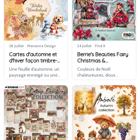
prêt…
28 Juillet
·
Marianne Design
24 Juillet
·
Find It
Cartes d'automne et
Berrie's Beauties Fairy
d'hiver façon timbre-
Christmas &
poste avec Marianne
Hobbyjournaal 257
Une feuille d'automne, un
Couleurs de Noël
Design
paysage enneigé ou une
chaleureuses, doux
citrouille au cœur d'un petit
personnages de Noël,
timbre : les nouveaux
lanternes atmosphériques
motifs de Marianne Design
et magnifiques poinsettias
apportent le charme
: Fairy Christmas est
classique du timbre-poste
chaleureux, festif et prêt
à vo…
pour Noël.
Avec le…