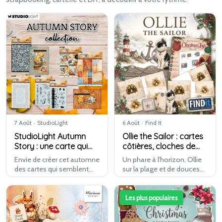
7 Août
·
StudioLight
6 Août
·
Find It
StudioLight Autumn
Ollie the Sailor : cartes
Story : une carte qui
côtières, cloches de
paraît aboutie tout de
Noël et étiquettes
Envie de créer cet automne
Un phare à l'horizon, Ollie
suite
cadeaux
des cartes qui semblent
sur la plage et de douces
d'emblée bien assorties ?
teintes aquarelle qui
C'est exactement ce que
sentent la mer. En même
vous offre Autumn Story.
temps, de joyeuses
Les plus populaires
Le cadre A6 Autumn Frame
cloches de Noël et tout un
et le papier die-cut sont …
livre de tags de Noël sont