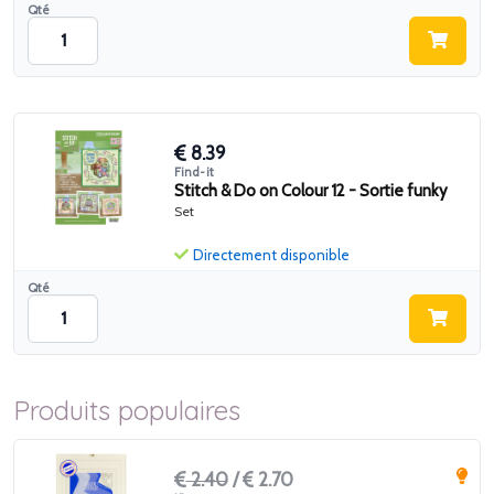
Qté
8.39
Find-it
Stitch & Do on Colour 12 - Sortie funky
Set
Directement disponible
Qté
Produits populaires
2.40
/
2.70