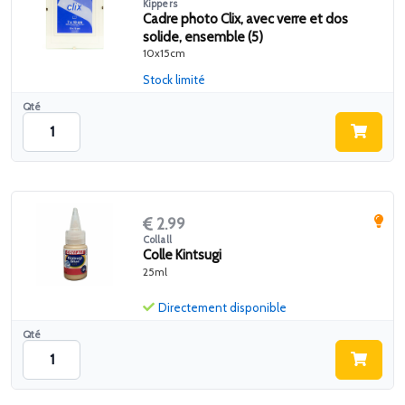
Kippers
Cadre photo Clix, avec verre et dos
solide, ensemble (5)
10x15cm
Stock limité
Qté
2.99
Collall
Colle Kintsugi
25ml
Directement disponible
Qté