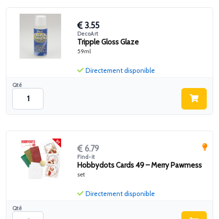
3.55
DecoArt
Tripple Gloss Glaze
59ml
Directement disponible
Qté
6.79
Find-it
Hobbydots Cards 49 – Merry Pawmess
set
Directement disponible
Qté