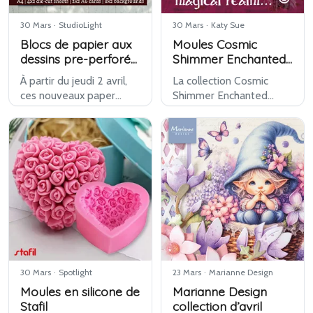
30 Mars
·
StudioLight
30 Mars
·
Katy Sue
Blocs de papier aux
Moules Cosmic
dessins pre-perforés
Shimmer Enchanted
et tampons aux
Craft et tampons
À partir du jeudi 2 avril,
La collection Cosmic
textes(en anglais) de
Andy Skinner de
ces nouveaux paper
Shimmer Enchanted
Studiolight
Katy Sue Designs
pads et stickers textes
Craft de Katy Sue
de StudioLight seront
Designs propose une
disponibles. Une série au
série de moules en
caractère robuste, avec
silicone détaillés et de
des thèmes comme
tampons, développés en
l’atelier, le maté…
collaboration avec Andy
Skinner. …
30 Mars
·
Spotlight
23 Mars
·
Marianne Design
Moules en silicone de
Marianne Design
Stafil
collection d’avril