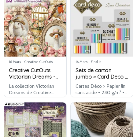
mars. Une gamme de
gamme propose une
base polyvalente avec
base textile simple et
des produits pratiques,
naturelle pour des
parfaits pour de no…
créations décoratives et
des ar…
16 Mars
·
Creative CutOuts
16 Mars
·
Find It
Creative CutOuts
Sets de carton
Victorian Dreams -
jumbo « Card Deco »
Collection Papier
sets de carton en lin
La collection Victorian
Cartes Déco > Papier lin
« Find It Color »
Dreams de Creative
sans acide - 240 g/m² -
CutOuts est désormais
48 pages - Formats : 14,8
disponible chez Kippers.
x 21 cm, 13,5 x 27 cm, 21 x
Cette gamme pleine
29,7 cm et
d'ambiance associe
30,5 x 30,5 cm
fleurs douces, oiseaux,
Couleurs assorties
détails vintage et