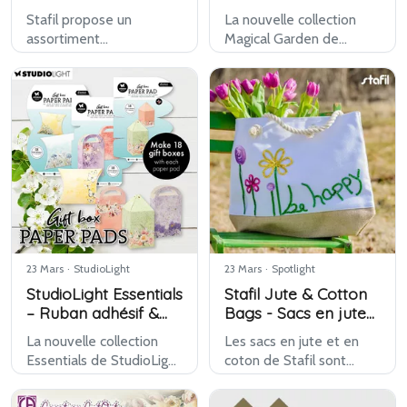
Stafil propose un
La nouvelle collection
assortiment
Magical Garden de
étonnamment vaste de
Marianne Design sera
moules en silicone pour
disponible chez Kippers à
des applications
partir du 26 mars. Une
créatives et décoratives.
gamme féerique aux
Dans cet article, nous
couleurs printanières
mettons pas moins de
fraîches, avec de
80 modèles diff…
nouveau…
23 Mars
·
StudioLight
23 Mars
·
Spotlight
StudioLight Essentials
Stafil Jute & Cotton
– Ruban adhésif &
Bags - Sacs en jute
Blocs de papier
et en coton
La nouvelle collection
Les sacs en jute et en
Essentials de StudioLight
coton de Stafil sont
sera disponible chez
désormais disponibles
Kippers à partir du 26
chez Kippers. Cette