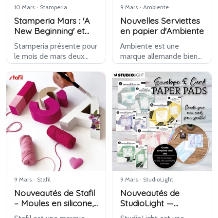
10 Mars
·
Stamperia
9 Mars
·
Ambiente
Stamperia Mars : 'A
Nouvelles Serviettes
New Beginning' et
en papier d'Ambiente
'Art of Travelling'
Stamperia présente pour
Ambiente est une
le mois de mars deux
marque allemande bien
nouvelles collections de
connue, appréciée
design : A New Beginning
depuis de nombreuses
et Art of Travelling.
années pour ses
Chaque série raconte sa
serviettes en papier
propre histoire visuelle
décoratives de haute
et propose…
qualité. Pour la nouvelle
saison, Ambient…
9 Mars
·
Stafil
9 Mars
·
StudioLight
Nouveautés de Stafil
Nouveautés de
– Moules en silicone,
StudioLight —
sachets en coton et
Envelope & Card