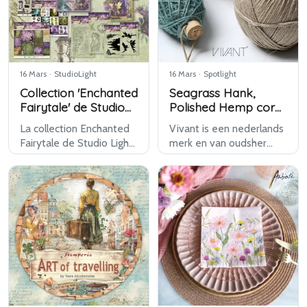
accent…
FInd-it Color > Papier l…
16 Mars
·
StudioLight
16 Mars
·
Spotlight
Collection 'Enchanted
Seagrass Hank,
Fairytale' de Studio
Polished Hemp cords
Light
& Flaxcord van
La collection Enchanted
Vivant is een nederlands
Vivant
Fairytale de Studio Light
merk en van oudsher
est une gamme onirique
gespecialiseerd in linten,
de produits de loisirs
strikken en koorden,
créatifs qui s'inspire d'un
maar u kunt er inmiddels
monde magique de fées,
ook terecht voor allerlei
de fleurs et d'éléments
aanverwante
d'insp…
decoratieve materiale…