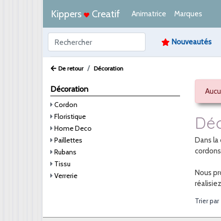
Kippers
Creatif
Animatrice
Marques
Nouveautés
De retour
Décoration
Décoration
Aucu
Cordon
Floristique
Déc
Home Deco
Paillettes
Dans la
cordons,
Rubans
Tissu
Nous pr
Verrerie
réalisie
Trier par