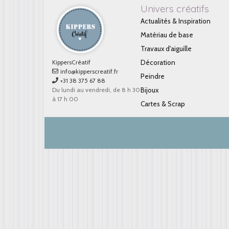
Univers créatifs
Actualités & Inspiration
Matériau de base
Travaux d'aiguille
KippersCréatif
Décoration
info@kipperscreatif.fr
Peindre
+31 38 375 67 88
Du lundi au vendredi, de 8 h 30
Bijoux
à 17 h 00
Cartes & Scrap