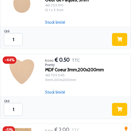
Oeuf de Pâques, 3mm
461.703.170
12.1 x 5.5cm
Stock limité
Qté
0.50
TTC
-44%
0.90
Pronty
MDF Coeur 3mm,200x200mm
461.703.045
3mm,200x200mm
Stock limité
Qté
2.00
TTC
-51%
4.06