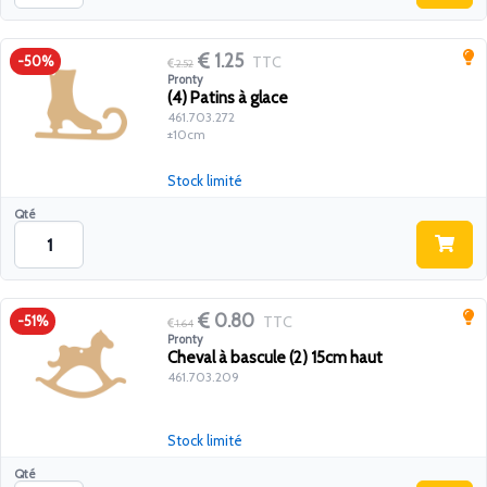
1.25
TTC
-50%
2.52
Pronty
(4) Patins à glace
461.703.272
±10cm
Stock limité
Qté
0.80
TTC
-51%
1.64
Pronty
Cheval à bascule (2) 15cm haut
461.703.209
Stock limité
Qté