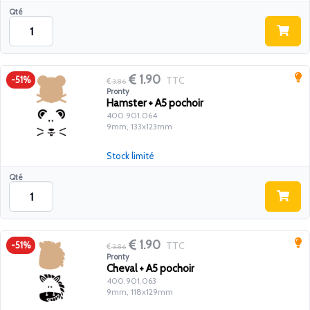
Qté
1.90
TTC
-51%
3.86
Pronty
Hamster + A5 pochoir
400.901.064
9mm, 133x123mm
Stock limité
Qté
1.90
TTC
-51%
3.86
Pronty
Cheval + A5 pochoir
400.901.063
9mm, 118x129mm