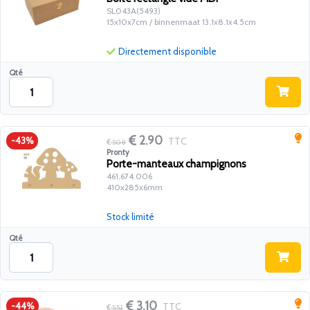
SL043A(5493)
15x10x7cm / binnenmaat 13.1x8.1x4.5cm
Directement disponible
Qté
2.90
TTC
-43%
5.08
Pronty
Porte-manteaux champignons
461.674.006
410x285x6mm
Stock limité
Qté
3.10
TTC
-44%
5.52