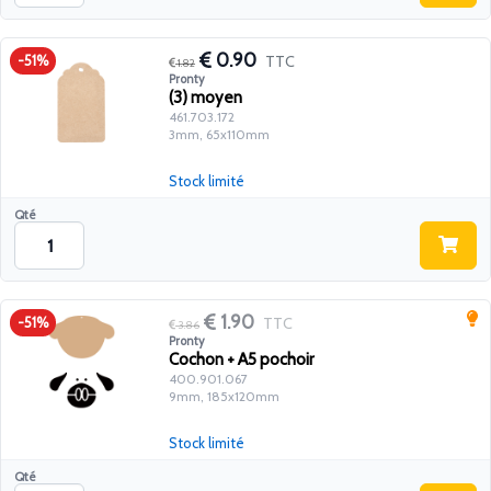
0.90
TTC
-51%
1.82
Pronty
(3) moyen
461.703.172
3mm, 65x110mm
Stock limité
Qté
1.90
TTC
-51%
3.86
Pronty
Cochon + A5 pochoir
400.901.067
9mm, 185x120mm
Stock limité
Qté