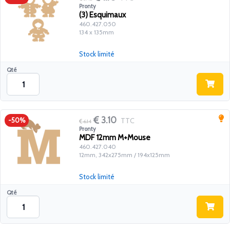
Pronty
(3) Esquimaux
460.427.050
134 x 135mm
Stock limité
Qté
3.10
TTC
-50%
6.14
Pronty
MDF 12mm M+Mouse
460.427.040
12mm, 342x275mm / 194x125mm
Stock limité
Qté