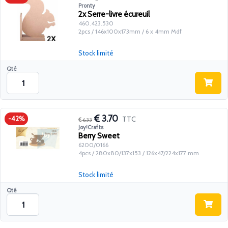
Pronty
2x Serre-livre écureuil
460.423.530
2pcs / 146x100x173mm / 6 x 4mm Mdf
Stock limité
Qté
3.70
TTC
-42%
6.33
Joy!Crafts
Berry Sweet
6200/0166
4pcs / 280x80/137x153 / 126x47/224x177 mm
Stock limité
Qté