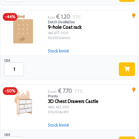
1.20
TTC
-44%
2.14
Dutch DooBaDoo
9-hole Coat rack
461.677.005
90x110x6mm
Stock limité
Qté
7.70
TTC
-50%
15.50
Pronty
3D Chest Drawers Castle
460.423.390
315x104x451
Stock limité
Qté