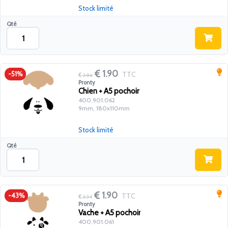
Stock limité
Qté
1.90
TTC
-51%
3.86
Pronty
Chien + A5 pochoir
400.901.062
9mm, 180x110mm
Stock limité
Qté
1.90
TTC
-43%
3.34
Pronty
Vache + A5 pochoir
400.901.061