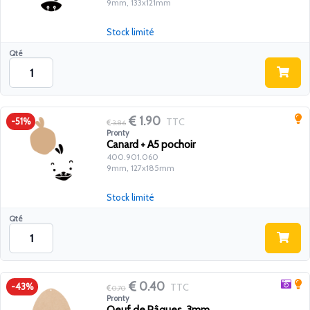
9mm, 133x121mm
Stock limité
Qté
1.90
TTC
-51%
3.86
Pronty
Canard + A5 pochoir
400.901.060
9mm, 127x185mm
Stock limité
Qté
0.40
TTC
-43%
0.70
Pronty