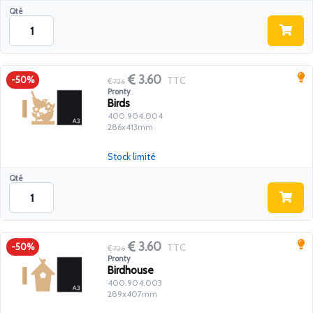
Qté
3.60
TTC
-50%
7.26
Pronty
Birds
400.904.004
286x413mm
Stock limité
Qté
3.60
TTC
-50%
7.26
Pronty
Birdhouse
400.904.003
289x407mm