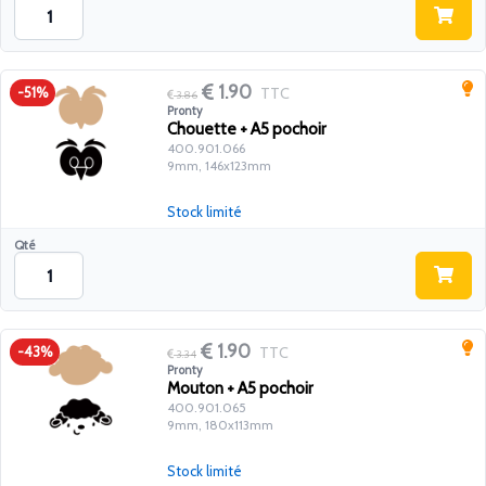
1.90
TTC
-51%
3.86
Pronty
Chouette + A5 pochoir
400.901.066
9mm, 146x123mm
Stock limité
Qté
1.90
TTC
-43%
3.34
Pronty
Mouton + A5 pochoir
400.901.065
9mm, 180x113mm
Stock limité