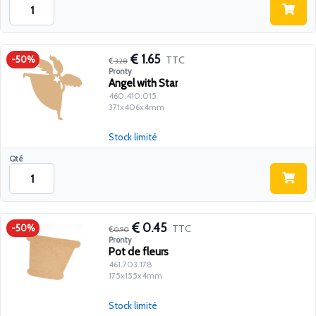
1.65
TTC
-50%
3.28
Pronty
Angel with Star
460.410.015
371x406x4mm
Stock limité
Qté
0.45
TTC
-50%
0.90
Pronty
Pot de fleurs
461.703.178
175x155x4mm
Stock limité