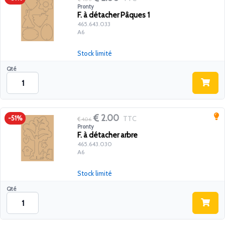
Pronty
F. à détacher Pâques 1
465.643.033
A6
Stock limité
Qté
2.00
TTC
-51%
4.06
Pronty
F. à détacher arbre
465.643.030
A6
Stock limité
Qté