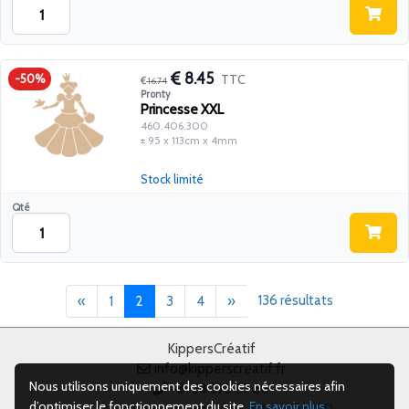
8.45
TTC
-50%
16.74
Pronty
Princesse XXL
460.406.300
± 95 x 113cm x 4mm
Stock limité
Qté
Précédent
(current)
Suivant
136 résultats
«
1
2
3
4
»
KippersCréatif
info@kipperscreatif.fr
Nous utilisons uniquement des cookies nécessaires afin
+31 38 375 67 88
d’optimiser le fonctionnement du site.
En savoir plus
.
Du lundi au vendredi, de 8 h 30 à 17 h 00