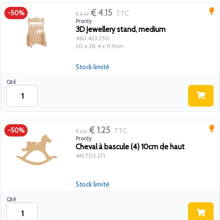
4.15
TTC
-50%
8.32
Pronty
3D Jewellery stand, medium
460.423.250
20 x 28.4 x 11.9cm
Stock limité
Qté
1.25
TTC
-50%
2.52
Pronty
Cheval à bascule (4) 10cm de haut
461.703.271
Stock limité
Qté