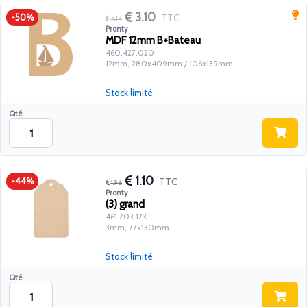
3.10
TTC
-50%
6.14
Pronty
MDF 12mm B+Bateau
460.427.020
12mm, 280x409mm / 106x139mm
Stock limité
Qté
1.10
TTC
-44%
1.96
Pronty
(3) grand
461.703.173
3mm, 77x130mm
Stock limité
Qté