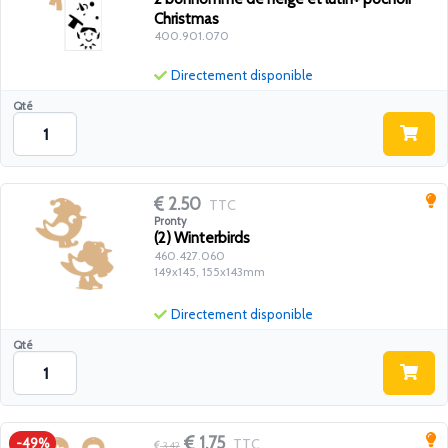
Christmas
400.901.070
Directement disponible
Qté
2.50
TTC
Pronty
(2) Winterbirds
460.427.060
149x145, 155x143mm
Directement disponible
Qté
1.75
TTC
-49%
3.42