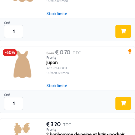
166x123x3mm
Stock limité
Qté
0.70
TTC
-50%
1.40
Pronty
Jupon
465.654.001
136x210x3mm
Stock limité
Qté
3.20
TTC
Pronty
2 bonhomme de neige et lutin+ pochoir