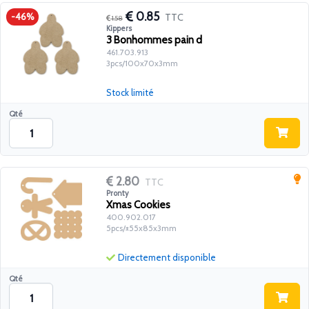
0.85
TTC
-46%
1.58
Kippers
3 Bonhommes pain d
461.703.913
3pcs/100x70x3mm
Stock limité
Qté
2.80
TTC
Pronty
Xmas Cookies
400.902.017
5pcs/±55x85x3mm
Directement disponible
Qté