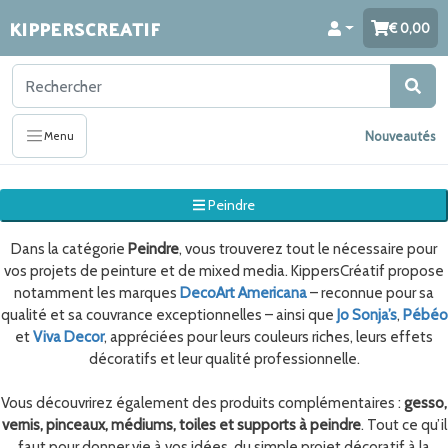
KIPPERSCREATIF
0,00
Nouveautés
Menu
Peindre
Dans la catégorie
Peindre
, vous trouverez tout le nécessaire pour
vos projets de peinture et de mixed media. KippersCréatif propose
notamment les marques
DecoArt Americana
– reconnue pour sa
qualité et sa couvrance exceptionnelles – ainsi que
Jo Sonja’s
,
Pébéo
et
Viva Decor
, appréciées pour leurs couleurs riches, leurs effets
décoratifs et leur qualité professionnelle.
Vous découvrirez également des produits complémentaires :
gesso,
vernis, pinceaux, médiums, toiles et supports à peindre
. Tout ce qu’il
faut pour donner vie à vos idées, du simple projet décoratif à la