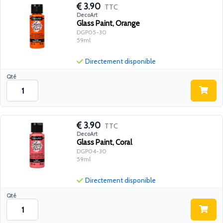
3.90
TTC
DecoArt
Glass Paint, Orange
DGP05-30
59ml
Directement disponible
Qté
3.90
TTC
DecoArt
Glass Paint, Coral
DGP04-30
59ml
Directement disponible
Qté