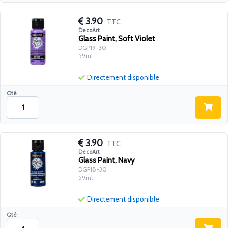
3.90
TTC
DecoArt
Glass Paint, Soft Violet
DGP19-30
59ml
Directement disponible
Qté
3.90
TTC
DecoArt
Glass Paint, Navy
DGP18-30
59ml
Directement disponible
Qté