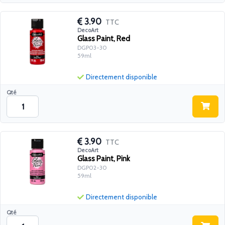
3.90
TTC
DecoArt
Glass Paint, Red
DGP03-30
59ml
Directement disponible
Qté
3.90
TTC
DecoArt
Glass Paint, Pink
DGP02-30
59ml
Directement disponible
Qté