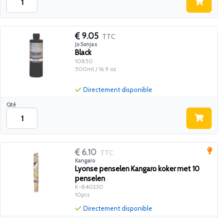
9.05
TTC
Jo Sonjas
Black
10850
500ml / 16.9 oz
Directement disponible
Qté
6.10
TTC
Kangaro
Lyonse penselen Kangaro koker met 10
penselen
K-840230
10pcs
Directement disponible