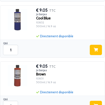
9.05
TTC
Jo Sonjas
Cool Blue
10852
500ml / 16.9 oz
Directement disponible
Qté
9.05
TTC
Jo Sonjas
Brown
10851
500ml / 16.9 oz
Directement disponible
Qté