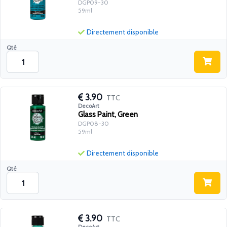
DGP09-30
59ml
Directement disponible
Qté
3.90
TTC
DecoArt
Glass Paint, Green
DGP08-30
59ml
Directement disponible
Qté
3.90
TTC