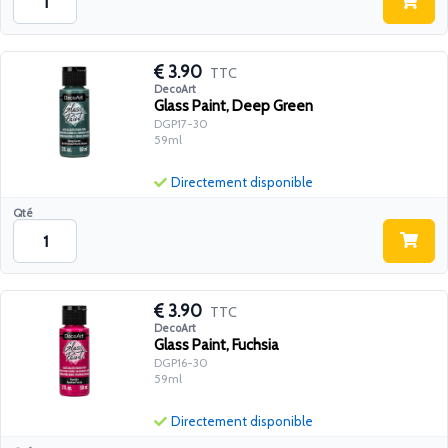
3.90
TTC
DecoArt
Glass Paint, Deep Green
DGP17-30
59ml
Directement disponible
Qté
3.90
TTC
DecoArt
Glass Paint, Fuchsia
DGP16-30
59ml
Directement disponible