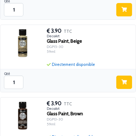
Qté
3.90
TTC
DecoArt
Glass Paint, Beige
DGP15-30
59ml
Directement disponible
Qté
3.90
TTC
DecoArt
Glass Paint, Brown
DGP13-30
59ml