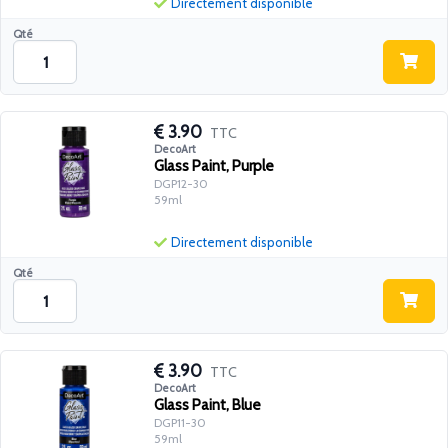
Directement disponible
Qté
3.90
TTC
DecoArt
Glass Paint, Purple
DGP12-30
59ml
Directement disponible
Qté
3.90
TTC
DecoArt
Glass Paint, Blue
DGP11-30
59ml