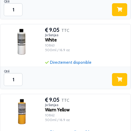
Qté
9.05
TTC
Jo Sonjas
White
10863
500ml / 16.9 oz
Directement disponible
Qté
9.05
TTC
Jo Sonjas
Warm Yellow
10862
500ml / 16.9 oz