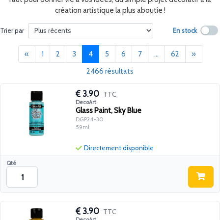
création artistique la plus aboutie !
En stock
Trier par
Précédent
(current)
Suivant
«
1
2
3
4
5
6
7
...
62
»
2466 résultats
3.90
TTC
DecoArt
Glass Paint, Sky Blue
DGP24-30
59ml
Directement disponible
Qté
3.90
TTC
DecoArt