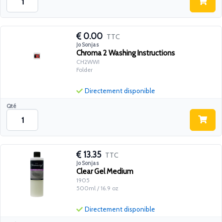
0.00
TTC
Jo Sonjas
Chroma 2 Washing Instructions
CH2WWI
Folder
Directement disponible
Qté
13.35
TTC
Jo Sonjas
Clear Gel Medium
1905
500ml / 16.9 oz
Directement disponible