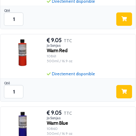
Directement disponible
Qté
9.05
TTC
Jo Sonjas
Warm Red
10861
500ml / 16.9 oz
Directement disponible
Qté
9.05
TTC
Jo Sonjas
Warm Blue
10860
500ml / 16.9 oz