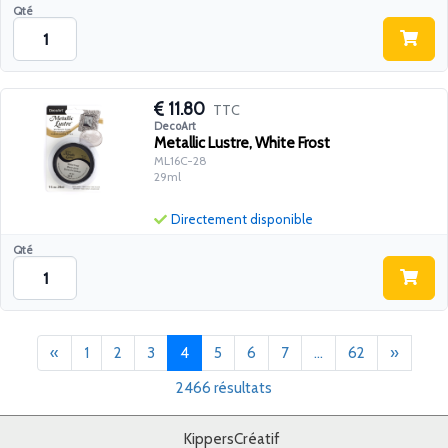
Qté
11.80
TTC
DecoArt
Metallic Lustre, White Frost
ML16C-28
29ml
Directement disponible
Qté
Précédent
(current)
Suivant
«
1
2
3
4
5
6
7
...
62
»
2466 résultats
KippersCréatif