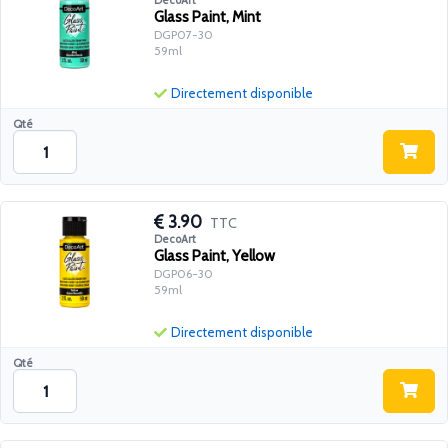
DecoArt
Glass Paint, Mint
DGP07-30
59ml
Directement disponible
Qté
3.90
TTC
DecoArt
Glass Paint, Yellow
DGP06-30
59ml
Directement disponible
Qté