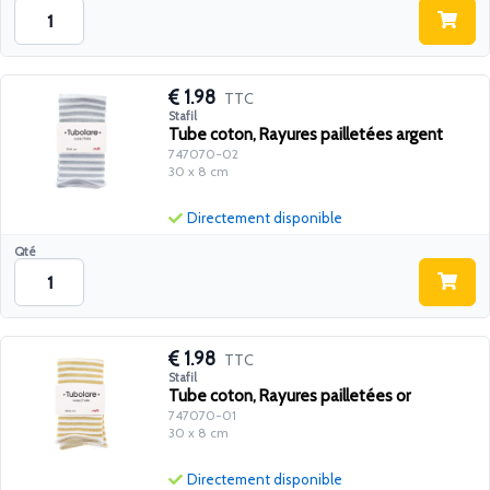
1.98
TTC
Stafil
Tube coton, Rayures pailletées argent
747070-02
30 x 8 cm
Directement disponible
Qté
1.98
TTC
Stafil
Tube coton, Rayures pailletées or
747070-01
30 x 8 cm
Directement disponible