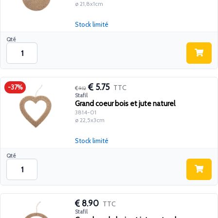
ø 21,8x1cm
Stock limité
Qté
5.75
TTC
-37%
9.12
Stafil
Grand coeur bois et jute naturel
3814-01
ø 22,5x3cm
Stock limité
Qté
8.90
TTC
Stafil