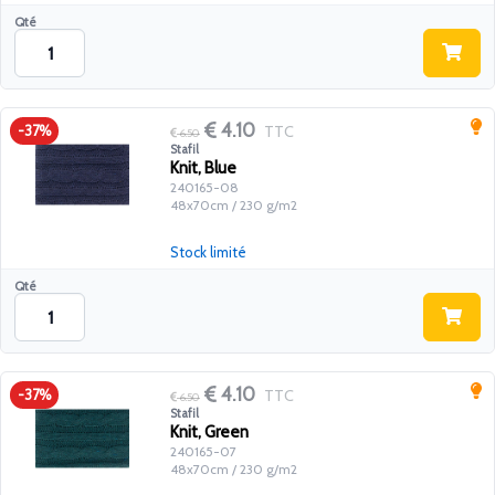
Qté
4.10
TTC
-37%
6.50
Stafil
Knit, Blue
240165-08
48x70cm / 230 g/m2
Stock limité
Qté
4.10
TTC
-37%
6.50
Stafil
Knit, Green
240165-07
48x70cm / 230 g/m2