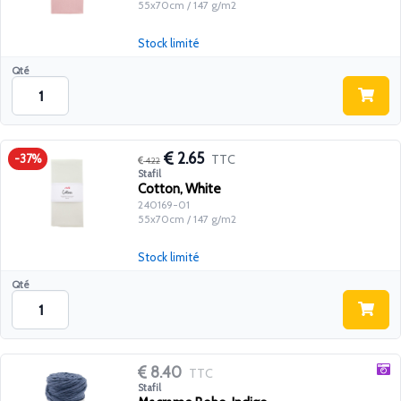
55x70cm / 147 g/m2
Stock limité
Qté
2.65
TTC
-37%
4.22
Stafil
Cotton, White
240169-01
55x70cm / 147 g/m2
Stock limité
Qté
8.40
TTC
Stafil