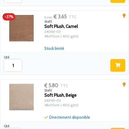
3.65
TTC
-37%
5.80
Stafil
Soft Plush, Camel
240161-03
48x70cm / 400 g/m2
Stock limité
Qté
5.80
TTC
Stafil
Soft Plush, Beige
240161-02
48x70cm / 400 g/m2
Directement disponible
Qté