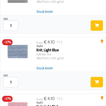
48x70cm / 230 g/m2
Stock limité
Qté
4.10
TTC
-37%
6.50
Stafil
Knit, Light Blue
240165-04
48x70cm / 230 g/m2
Stock limité
Qté
4.10
TTC
-37%
6.50
Stafil