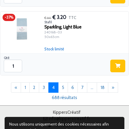
3.20
TTC
-37%
5.10
Stafil
Sparkling, Light Blue
240168-03
50x65cm
Stock limité
Qté
Précédent
(current)
Suivant
«
1
2
3
4
5
6
7
...
18
»
688 résultats
KippersCréatif
info@kipperscreatif.fr
Nous utilisons uniquement des cookies nécessaires afin
+31 38 375 67 88