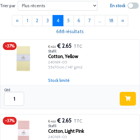
En stock
Trier par
Précédent
(current)
Suivant
«
1
2
3
4
5
6
7
...
18
»
688 résultats
2.65
TTC
-37%
4.22
Stafil
Cotton, Yellow
240169-05
55x70cm / 147 g/m2
Stock limité
Qté
2.65
TTC
-37%
4.22
Stafil
Cotton, Light Pink
240169-03