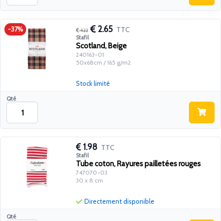
2.65
TTC
-37%
4.22
Stafil
Scotland, Beige
240163-01
50x68cm / 165 g/m2
Stock limité
Qté
1.98
TTC
Stafil
Tube coton, Rayures pailletées rouges
747070-03
30 x 8 cm
Directement disponible
Qté