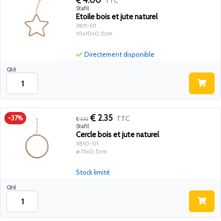
4.00
TTC
Stafil
Etoile bois et jute naturel
3811-01
10x10x0,5cm
Directement disponible
Qté
2.35
TTC
-37%
3.72
Stafil
Cercle bois et jute naturel
3810-01
ø 15x0,5cm
Stock limité
Qté