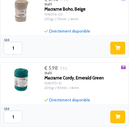
Stafil
Macrame Boho, Beige
108076-03
250gr / 70mtr. / 4mm
Directement disponible
Qté
5.98
TTC
Stafil
Macrame Cordy, Emerald Green
108075-31
200gr / 85mtr. / 4mm
Directement disponible
Qté