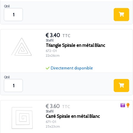
Qté
3.40
TTC
Stafil
Triangle Spirale en métal Blanc
672-01
22x26cm
Directement disponible
Qté
3.60
TTC
Stafil
Carré Spirale en métal Blanc
671-01
25x23cm