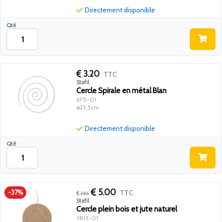
Directement disponible
Qté
3.20
TTC
Stafil
Cercle Spirale en métal Blan
670-01
ø23,5cm
Directement disponible
Qté
5.00
TTC
-37%
7.95
Stafil
Cercle plein bois et jute naturel
3815-01