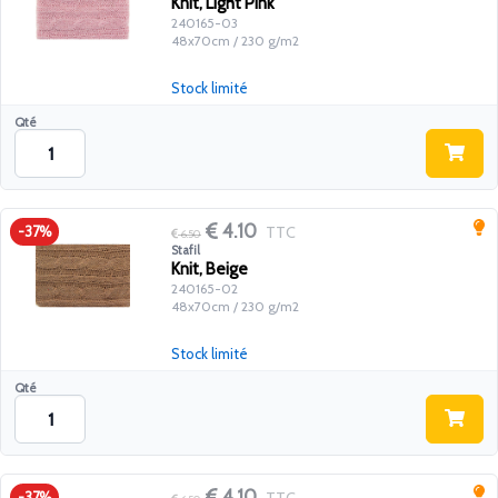
Knit, Light Pink
240165-03
48x70cm / 230 g/m2
Stock limité
Qté
4.10
TTC
-37%
6.50
Stafil
Knit, Beige
240165-02
48x70cm / 230 g/m2
Stock limité
Qté
4.10
-37%