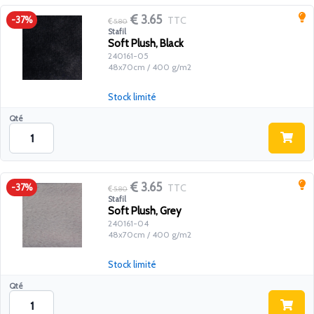
3.65
TTC
-37%
5.80
Stafil
Soft Plush, Black
240161-05
48x70cm / 400 g/m2
Stock limité
Qté
3.65
TTC
-37%
5.80
Stafil
Soft Plush, Grey
240161-04
48x70cm / 400 g/m2
Stock limité
Qté