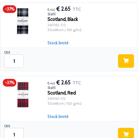
2.65
TTC
-37%
4.22
Stafil
Scotland, Black
240163-03
50x68cm / 165 g/m2
Stock limité
Qté
2.65
TTC
-37%
4.22
Stafil
Scotland, Red
240163-02
50x68cm / 165 g/m2
Stock limité
Qté