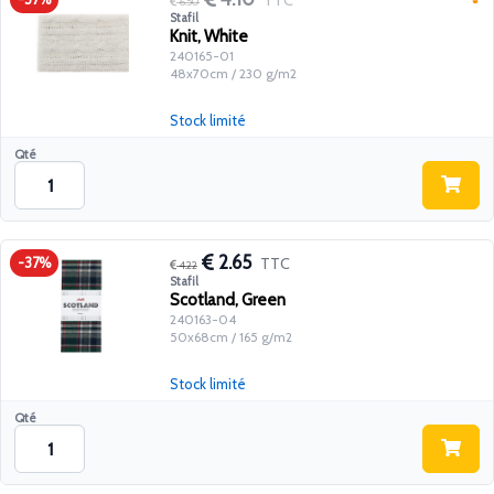
TTC
6.50
Stafil
Knit, White
240165-01
48x70cm / 230 g/m2
Stock limité
Qté
2.65
TTC
-37%
4.22
Stafil
Scotland, Green
240163-04
50x68cm / 165 g/m2
Stock limité
Qté