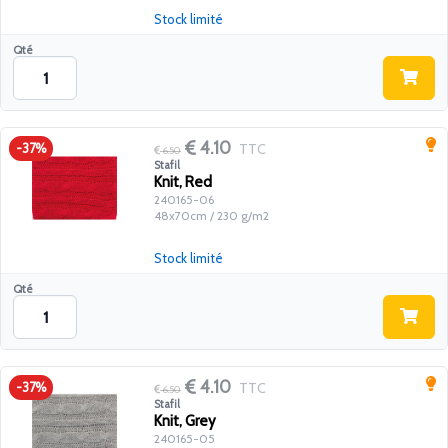
Stock limité
Qté
4.10
TTC
-37%
6.50
Stafil
Knit, Red
240165-06
48x70cm / 230 g/m2
Stock limité
Qté
4.10
TTC
-37%
6.50
Stafil
Knit, Grey
240165-05