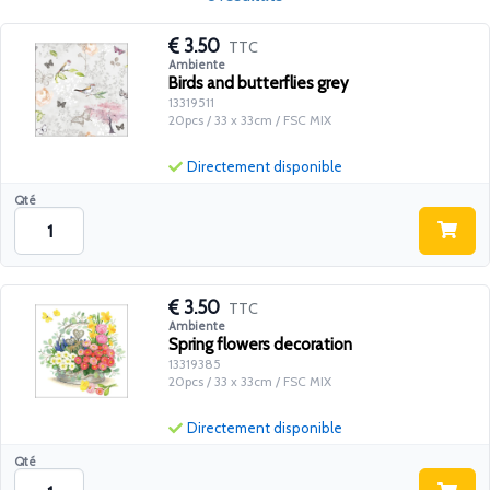
3.50
TTC
Ambiente
Birds and butterflies grey
13319511
20pcs / 33 x 33cm / FSC MIX
Directement disponible
Qté
3.50
TTC
Ambiente
Spring flowers decoration
13319385
20pcs / 33 x 33cm / FSC MIX
Directement disponible
Qté