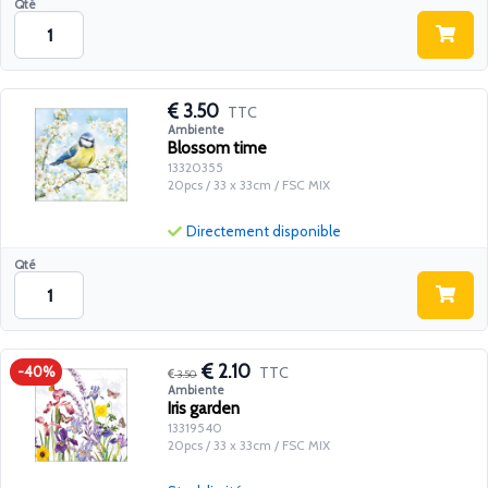
Qté
3.50
TTC
Ambiente
Blossom time
13320355
20pcs / 33 x 33cm / FSC MIX
Directement disponible
Qté
2.10
TTC
-40%
3.50
Ambiente
Iris garden
13319540
20pcs / 33 x 33cm / FSC MIX