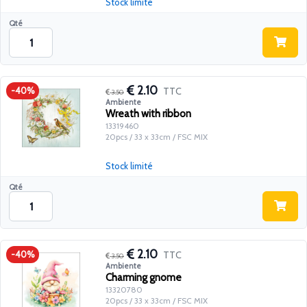
Stock limité
Qté
2.10
TTC
-40%
3.50
Ambiente
Wreath with ribbon
13319460
20pcs / 33 x 33cm / FSC MIX
Stock limité
Qté
2.10
TTC
-40%
3.50
Ambiente
Charming gnome
13320780
20pcs / 33 x 33cm / FSC MIX