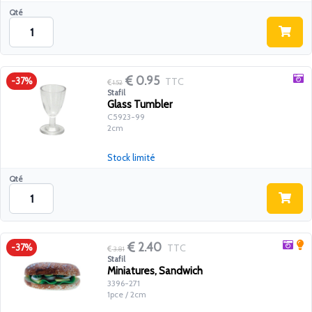
Qté
0.95
TTC
-37%
1.52
Stafil
Glass Tumbler
C5923-99
2cm
Stock limité
Qté
2.40
TTC
-37%
3.81
Stafil
Miniatures, Sandwich
3396-271
1pce / 2cm