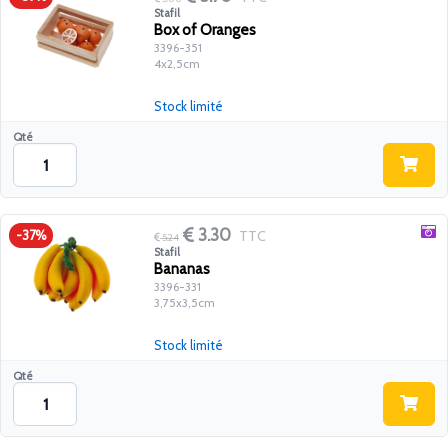
Stafil
Box of Oranges
3396-351
4x2,5cm
Stock limité
Qté
3.30
TTC
-37%
5.24
Stafil
Bananas
3396-331
3,75x3,5cm
Stock limité
Qté