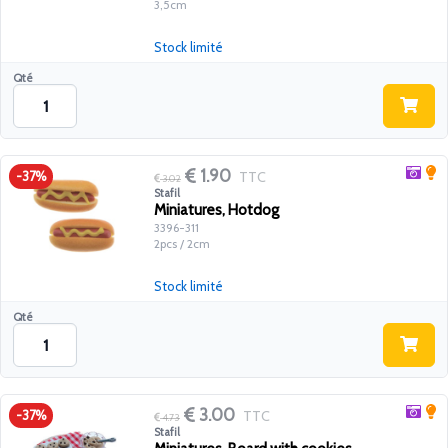
3,5cm
Stock limité
Qté
1.90
TTC
-37%
3.02
Stafil
Miniatures, Hotdog
3396-311
2pcs / 2cm
Stock limité
Qté
3.00
TTC
-37%
4.73
Stafil