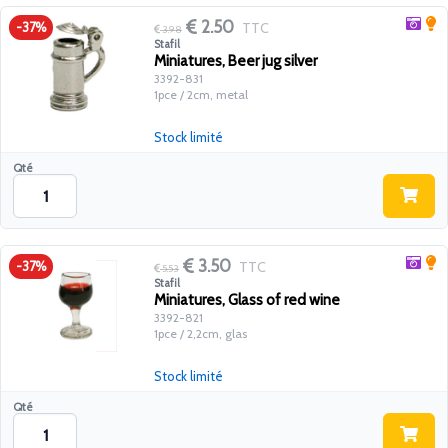
2.50
TTC
-37%
3.98
Stafil
Miniatures, Beer jug silver
3392-831
1pce / 2cm, metal
Stock limité
Qté
3.50
TTC
-37%
5.53
Stafil
Miniatures, Glass of red wine
3392-821
1pce / 2,2cm, glas
Stock limité
Qté