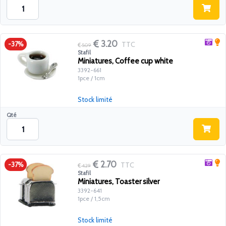
3.20
TTC
-37%
5.09
Stafil
Miniatures, Coffee cup white
3392-661
1pce / 1cm
Stock limité
Qté
2.70
TTC
-37%
4.29
Stafil
Miniatures, Toaster silver
3392-641
1pce / 1,5cm
Stock limité