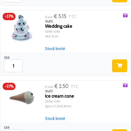
5.15
TTC
-37%
8.18
Stafil
Wedding cake
3396-081
4x3,5cm
Stock limité
Qté
2.50
TTC
-37%
3.98
Stafil
Ice cream cone
3396-091
2pcs / 1,5x0,8cm
Stock limité
Qté