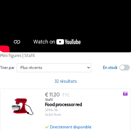
Mini figures | Stafil
En stock
Trier par
32 résultats
11.20
TTC
Stafil
Food processor red
3396-36
3x3x1,9cm
Directement disponible