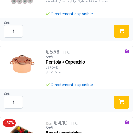
x4 white/roses ø 1,7-2,4cm h0,4-3,5cm
Directement disponible
Qté
5.98
TTC
Stafil
Pentola + Coperchio
3396-43
ø 3x1,7cm
Directement disponible
Qté
4.10
TTC
-37%
6.51
Stafil