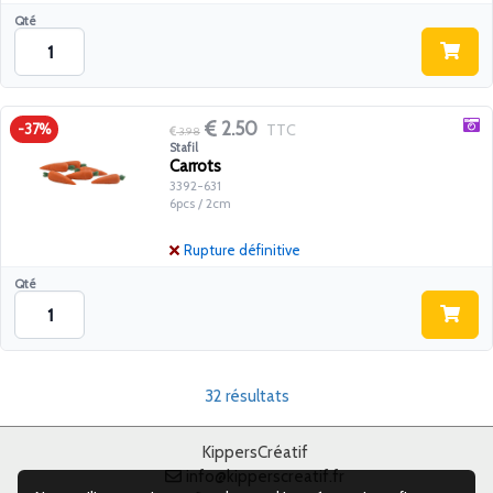
Qté
2.50
TTC
-37%
3.98
Stafil
Carrots
3392-631
6pcs / 2cm
Rupture définitive
Qté
32 résultats
KippersCréatif
info@kipperscreatif.fr