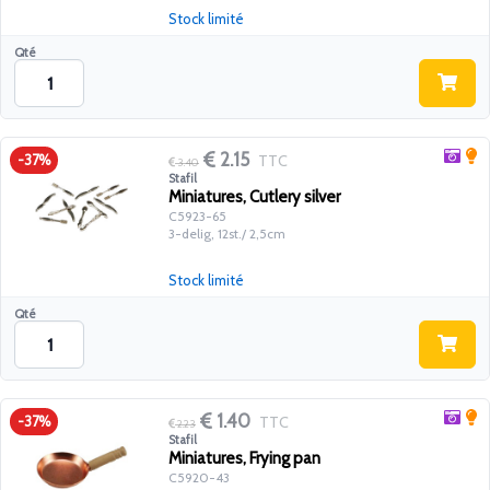
Stock limité
Qté
2.15
TTC
-37%
3.40
Stafil
Miniatures, Cutlery silver
C5923-65
3-delig, 12st./ 2,5cm
Stock limité
Qté
1.40
TTC
-37%
2.23
Stafil
Miniatures, Frying pan
C5920-43