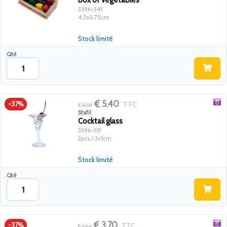
Box of vegetables
3396-341
4,5x2,75cm
Stock limité
Qté
5.40
TTC
-37%
8.58
Stafil
Cocktail glass
3396-131
2pcs / 2x1cm
Stock limité
Qté
3.70
TTC
-37%
5.86