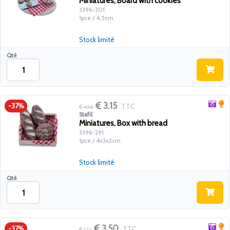
Miniatures, Board with cookies
3396-301
1pce / 4,5cm
Stock limité
Qté
3.15
TTC
-37%
4.98
Stafil
Miniatures, Box with bread
3396-291
1pce / 4x3x2cm
Stock limité
Qté
3.50
TTC
-37%
5.53