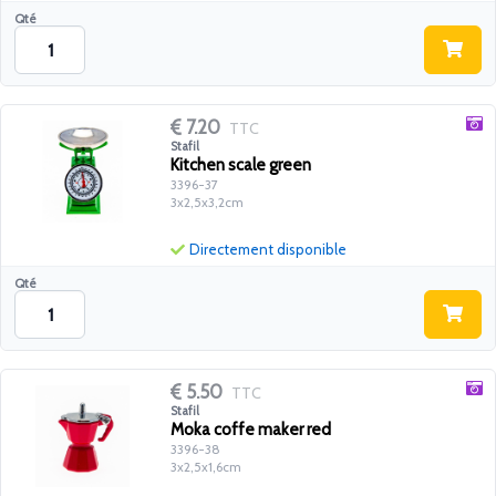
Qté
7.20
TTC
Stafil
Kitchen scale green
3396-37
3x2,5x3,2cm
Directement disponible
Qté
5.50
TTC
Stafil
Moka coffe maker red
3396-38
3x2,5x1,6cm