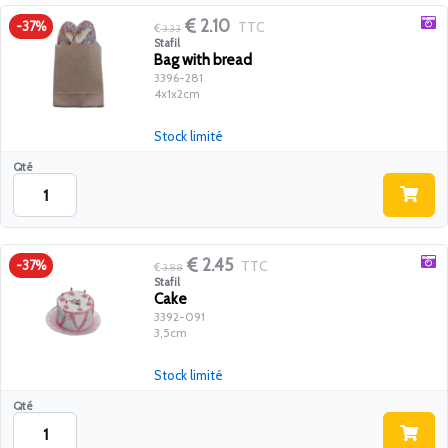
2.10
TTC
-37%
3.33
Stafil
Bag with bread
3396-281
4x1x2cm
Stock limité
Qté
2.45
TTC
-37%
3.88
Stafil
Cake
3392-091
3,5cm
Stock limité
Qté