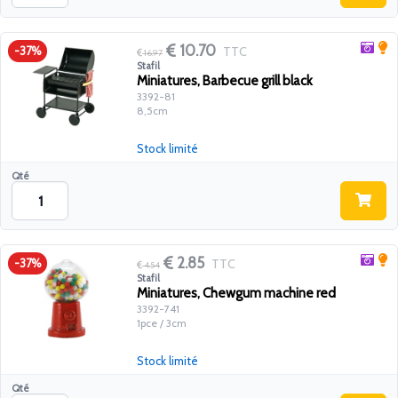
10.70
TTC
-37%
16.97
Stafil
Miniatures, Barbecue grill black
3392-81
8,5cm
Stock limité
Qté
2.85
TTC
-37%
4.54
Stafil
Miniatures, Chewgum machine red
3392-741
1pce / 3cm
Stock limité
Qté