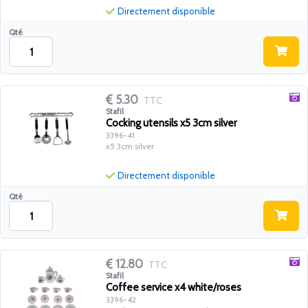
Directement disponible
Qté
5.30
TTC
Stafil
Cocking utensils x5 3cm silver
3396-41
x5 3cm silver
Directement disponible
Qté
12.80
TTC
Stafil
Coffee service x4 white/roses
3396-42