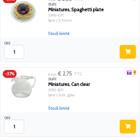
Stafil
Miniatures, Spaghetti plate
3396-071
1pce / 2,5x1cm
Stock limité
Qté
2.75
TTC
-37%
4.36
Stafil
Miniatures, Can clear
3392-871
1pce / 2cm, glas
Stock limité
Qté