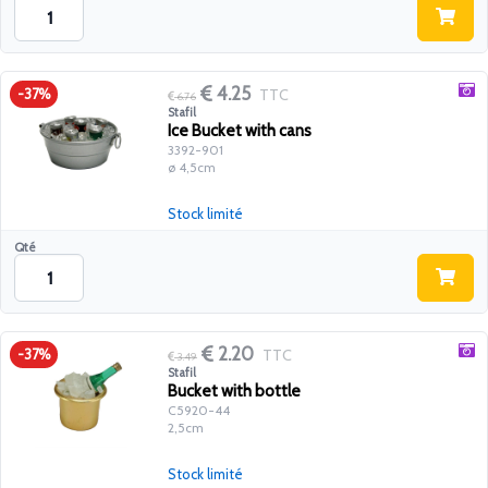
4.25
TTC
-37%
6.76
Stafil
Ice Bucket with cans
3392-901
ø 4,5cm
Stock limité
Qté
2.20
TTC
-37%
3.49
Stafil
Bucket with bottle
C5920-44
2,5cm
Stock limité