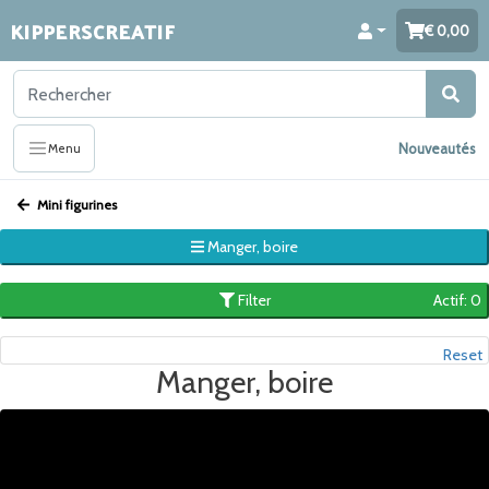
KIPPERSCREATIF
0,00
Nouveautés
Menu
Mini figurines
Manger, boire
Filter
Actif: 0
Reset
Manger, boire