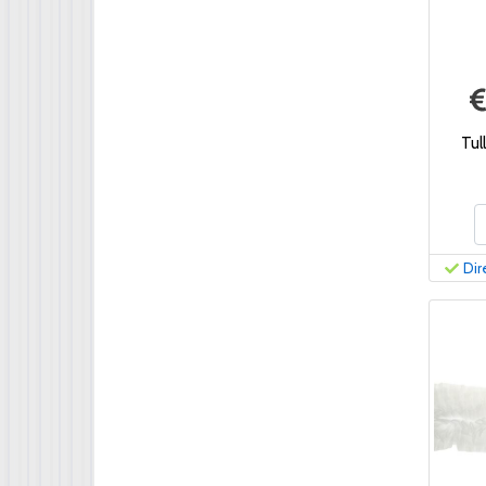
Tul
Dir