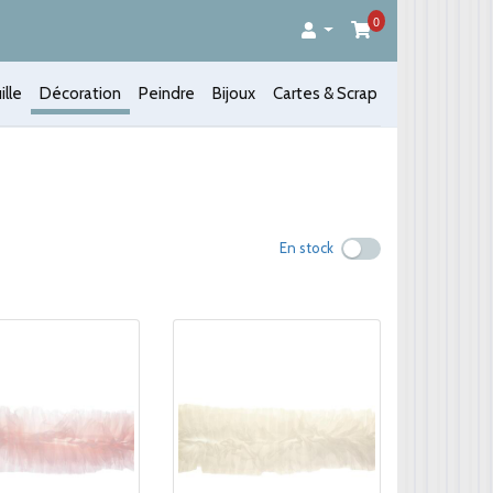
0
ille
Décoration
Peindre
Bijoux
Cartes & Scrap
En stock