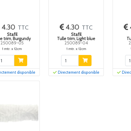
4.30
4.30
TTC
TTC
Stafil
Stafil
le trim, Burgundy
Tulle trim, Light blue
Tu
250089-05
250089-04
1 mtr. x 12cm
1 mtr. x 12cm
ectement disponible
Directement disponible
Dire