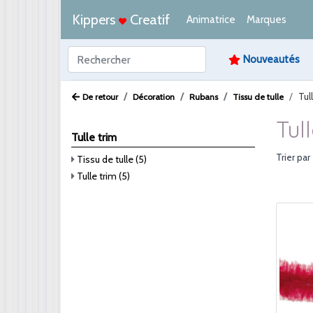
Kippers
Creatif
Animatrice
Marques
Nouveautés
Tul
De retour
Décoration
Rubans
Tissu de tulle
Tul
Tulle trim
Trier par
Tissu de tulle (5)
Tulle trim (5)