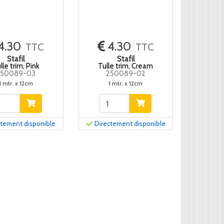
4.30
4.30
TTC
TTC
Stafil
Stafil
lle trim, Pink
Tulle trim, Cream
250089-03
250089-02
1 mtr. x 12cm
1 mtr. x 12cm
ctement disponible
Directement disponible