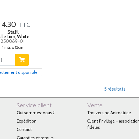
4.30
TTC
Stafil
ulle trim, White
250089-01
1 mtr. x 12cm
ectement disponible
5 résultats
Service client
Vente
Qui sommes-nous ?
Trouver une Animatrice
Expédition
Client Privilège – associatio
fidèles
Contact
Garanties et retours