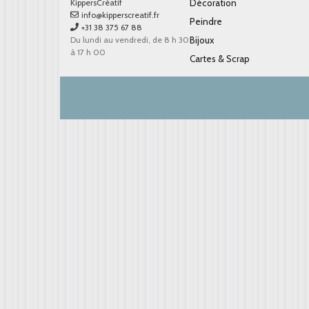
KippersCréatif
Décoration
info@kipperscreatif.fr
Peindre
+31 38 375 67 88
Du lundi au vendredi, de 8 h 30
Bijoux
à 17 h 00
Cartes & Scrap