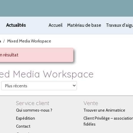
Actualités
Accueil
Matériau de base
Travaux d'aigu
Mixed Media Workspace
n
n résultat
ed Media Workspace
Service client
Vente
Qui sommes-nous ?
Trouver une Animatrice
Expédition
Client Privilège – associatio
fidèles
Contact