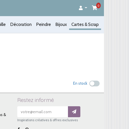
0
ille
Décoration
Peindre
Bijoux
Cartes & Scrap
En stock
Restez informé
ns &
Inspirations créatives & offres exclusives