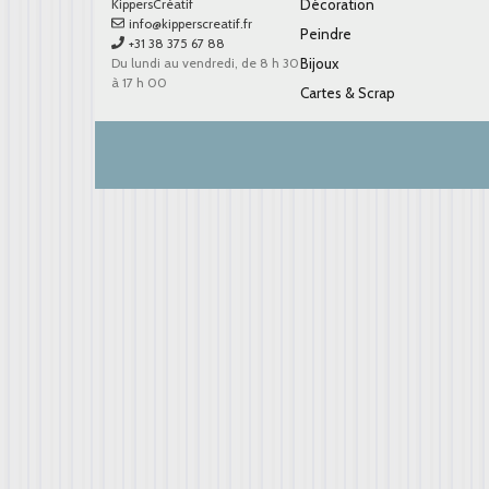
KippersCréatif
Décoration
info@kipperscreatif.fr
Peindre
+31 38 375 67 88
Du lundi au vendredi, de 8 h 30
Bijoux
à 17 h 00
Cartes & Scrap