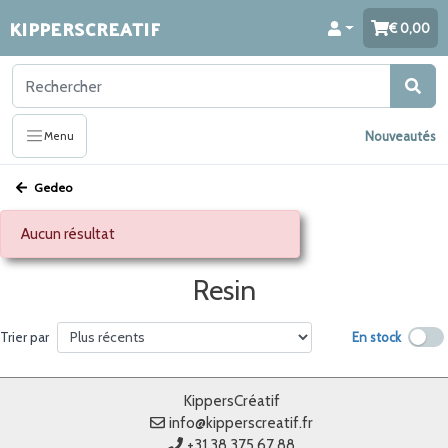
KIPPERSCREATIF
0,00
Nouveautés
Menu
Gedeo
Aucun résultat
Resin
En stock
Trier par
KippersCréatif
info@kipperscreatif.fr
+31 38 375 67 88