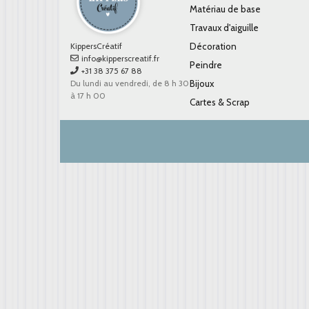
Matériau de base
Travaux d'aiguille
KippersCréatif
Décoration
info@kipperscreatif.fr
Peindre
+31 38 375 67 88
Du lundi au vendredi, de 8 h 30
Bijoux
à 17 h 00
Cartes & Scrap