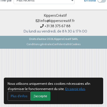
En stock
Trier par
KippersCréatif
info@kipperscreatif.fr
+31 38 375 67 88
Du lundi au vendredi, de 8 h 30 à 17 h 00
Droits d’auteur 2026, KippersCreatif SARL
Conditions générales
Confidentialité
Cookies
Nous utilisons uniquement des cookies nécessaires afin
d’optimiser le fonctionnement du site.
En savoir plus
.
Plus d'infos
J'accepte