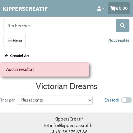
KIPPERSCREATIF
0,00
Nouveautés
Menu
Creatief Art
Aucun résultat
Victorian Dreams
En stock
Trier par
KippersCréatif
info@kipperscreatif.fr
+31 38 375 67 88