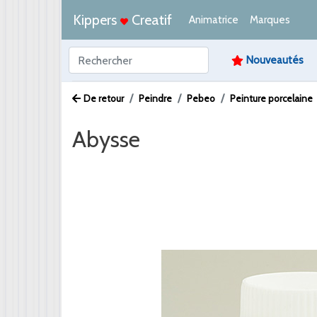
Kippers
Creatif
Animatrice
Marques
Nouveautés
De retour
Peindre
Pebeo
Peinture porcelaine
Abysse
Afbeelding /
Video /
PDF /
Artikeltekst