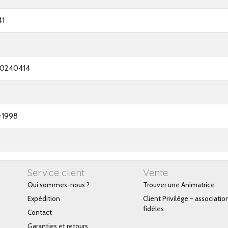
41
60240414
-1998
Service client
Vente
Qui sommes-nous ?
Trouver une Animatrice
Expédition
Client Privilège – associatio
fidèles
Contact
Garanties et retours