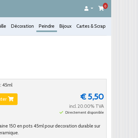
0
ille
Décoration
Peindre
Bijoux
Cartes & Scrap
u: 45ml
€ 5,50
uter
incl. 20.00% TVA
Directement disponible
aine 150 en pots 45ml pour decoration durable sur
eramique.