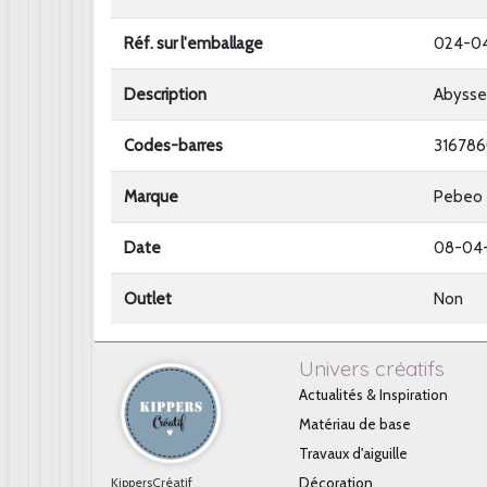
Réf. sur l'emballage
024-0
Description
Abysse
Codes-barres
31678
Marque
Pebeo
Date
08-04
Outlet
Non
Univers créatifs
Actualités & Inspiration
Matériau de base
Travaux d'aiguille
KippersCréatif
Décoration