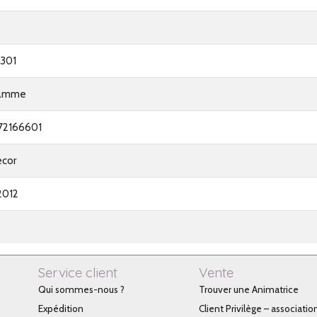
301
ramme
72166601
ecor
2012
Service client
Vente
Qui sommes-nous ?
Trouver une Animatrice
Expédition
Client Privilège – associatio