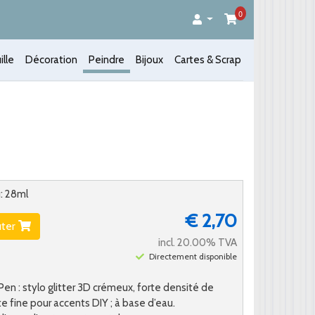
0
ille
Décoration
Peindre
Bijoux
Cartes & Scrap
u: 28ml
€ 2,70
uter
incl. 20.00% TVA
Directement disponible
Pen : stylo glitter 3D crémeux, forte densité de
te fine pour accents DIY ; à base d’eau.