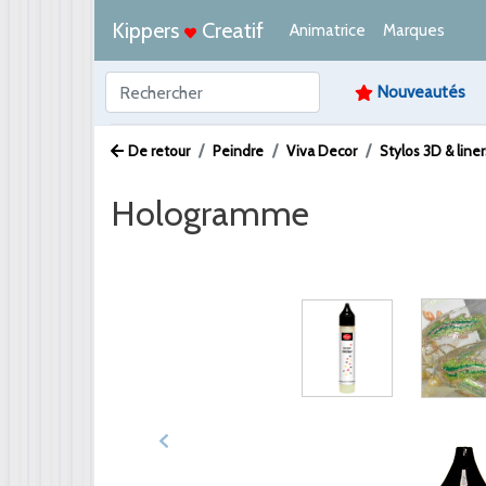
Kippers
Creatif
Animatrice
Marques
Nouveautés
De retour
Peindre
Viva Decor
Stylos 3D & liner
Hologramme
Afbeelding /
Video /
PDF /
Artikeltekst