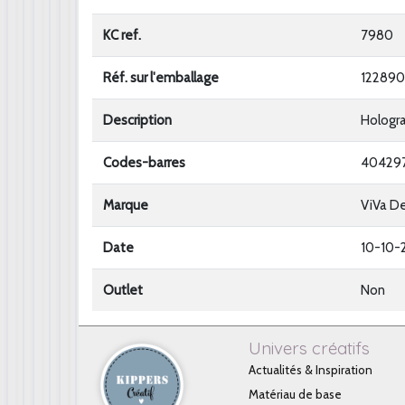
KC ref.
7980
Réf. sur l'emballage
122890
Description
Holog
Codes-barres
40429
Marque
ViVa D
Date
10-10-
Outlet
Non
Univers créatifs
Actualités & Inspiration
Matériau de base