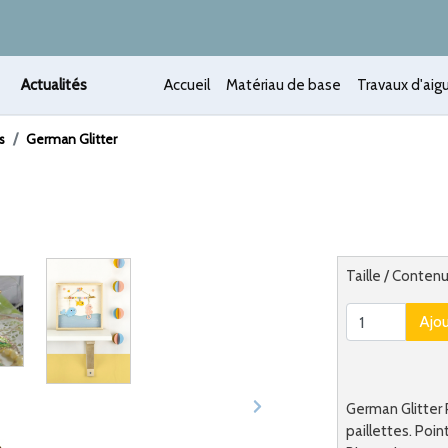
Actualités
Accueil
Matériau de base
Travaux d'aigu
s
German Glitter
 /
Alternatief
Taille / Conten
Ajo
German Glitter 
paillettes. Poin