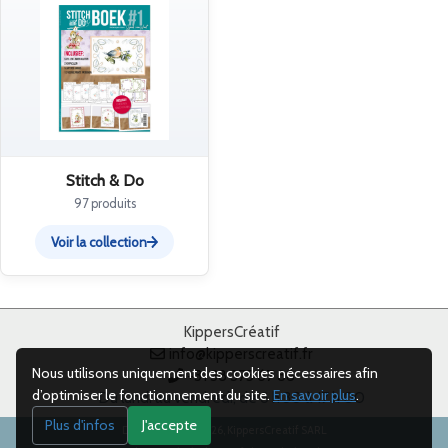
Stitch & Do
97 produits
Voir la collection
KippersCréatif
info@kipperscreatif.fr
Nous utilisons uniquement des cookies nécessaires afin
+31 38 375 67 88
d’optimiser le fonctionnement du site.
En savoir plus
.
Du lundi au vendredi, de 8 h 30 à 17 h 00
Plus d'infos
J'accepte
Droits d’auteur 2026, KippersCreatif SARL