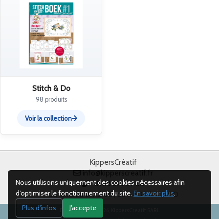
Stitch & Do
98 produits
Voir la collection
KippersCréatif
info@kipperscreatif.fr
Nous utilisons uniquement des cookies nécessaires afin
+31 38 375 67 88
d’optimiser le fonctionnement du site.
En savoir plus
.
Du lundi au vendredi, de 8 h 30 à 17 h 00
Plus d'infos
J'accepte
Droits d’auteur 2026, KippersCreatif SARL