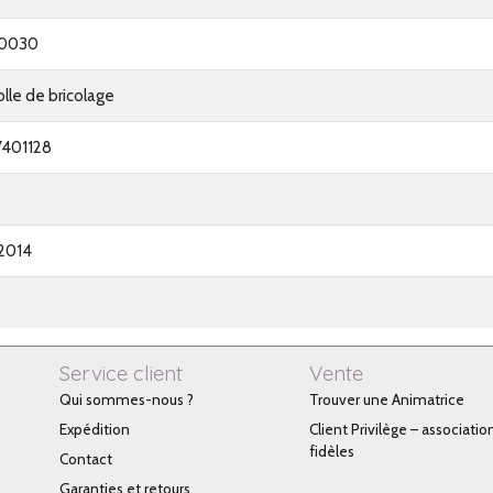
0030
olle de bricolage
7401128
2014
Service client
Vente
Qui sommes-nous ?
Trouver une Animatrice
Expédition
Client Privilège – associatio
fidèles
Contact
Garanties et retours