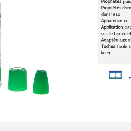
Propriétés
: pui
Propriétés chi
dans l’eau
Apparence
: co
Application
: pa
cuir, le textile
Adaptée aux
: 
Taches
: facile
laver