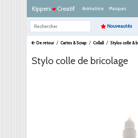
Kippers
Creatif
Animatrice
Marques
Nouveautés
De retour
Cartes & Scrap
Collall
Stylos colle & 
Stylo colle de bricolage
Afbeelding /
Video /
PDF /
Artikeltekst