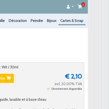
0
ille
Décoration
Peindre
Bijoux
Cartes & Scrap
: Wit / 30ml
€ 2,10
uter
incl. 20.00% TVA
Directement disponible
quide, lavable et à base d’eau