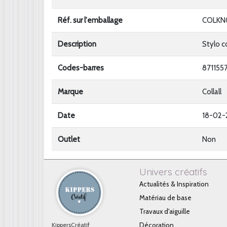
Réf. sur l'emballage
COLKN
Description
Stylo c
Codes-barres
871155
Marque
Collall
Date
18-02-
Outlet
Non
Univers créatifs
Actualités & Inspiration
Matériau de base
Travaux d'aiguille
KippersCréatif
Décoration