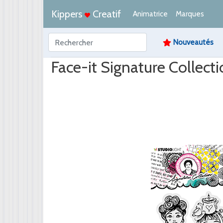
Kippers
Creatif
Animatrice
Marques
Nouveautés
Face-it Signature Collect
Afbeelding /
Video /
PDF /
Artikeltekst