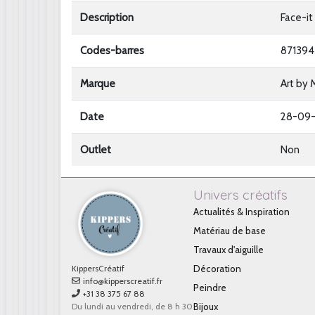
Description
Face-it
Codes-barres
871394
Marque
Art by 
Date
28-09
Outlet
Non
Univers créatifs
Actualités & Inspiration
Matériau de base
Travaux d'aiguille
KippersCréatif
Décoration
info@kipperscreatif.fr
Peindre
+31 38 375 67 88
Du lundi au vendredi, de 8 h 30
Bijoux