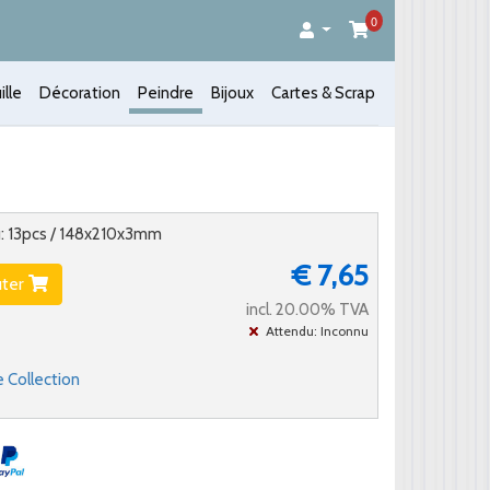
0
ille
Décoration
Peindre
Bijoux
Cartes & Scrap
u: 13pcs / 148x210x3mm
€ 7,65
uter
incl. 20.00% TVA
Attendu: Inconnu
 Collection