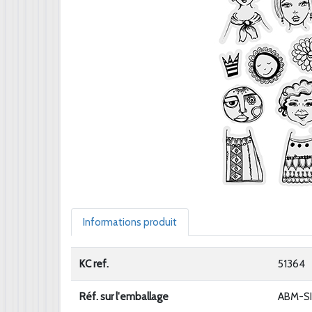
Informations produit
KC ref.
51364
Réf. sur l'emballage
ABM-S