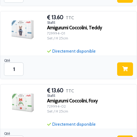
13.60
TTC
Stafil
Amigurumi Coccolini, Teddy
729994-01
Set / H 25cm
Directement disponible
Qté
13.60
TTC
Stafil
Amigurumi Coccolini, Foxy
729994-02
Set / H 25cm
Directement disponible
Qté