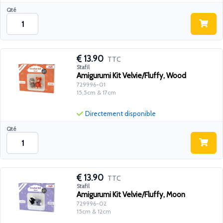
Qté
13.90
TTC
Stafil
Amigurumi Kit Velvie/Fluffy, Wood
729996-01
15,5cm & 17cm
Directement disponible
Qté
13.90
TTC
Stafil
Amigurumi Kit Velvie/Fluffy, Moon
729996-02
15cm & 12cm