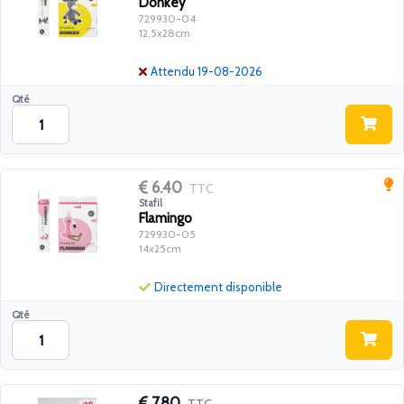
Donkey
729930-04
12,5x28cm
Attendu 19-08-2026
Qté
6.40
TTC
Stafil
Flamingo
729930-05
14x25cm
Directement disponible
Qté
7.80