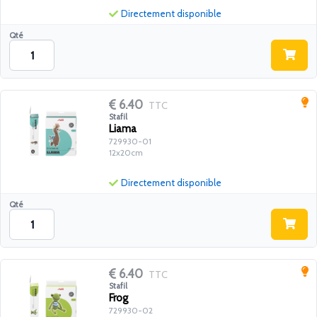
Directement disponible
Qté
6.40
TTC
Stafil
Liama
729930-01
12x20cm
Directement disponible
Qté
6.40
TTC
Stafil
Frog
729930-02