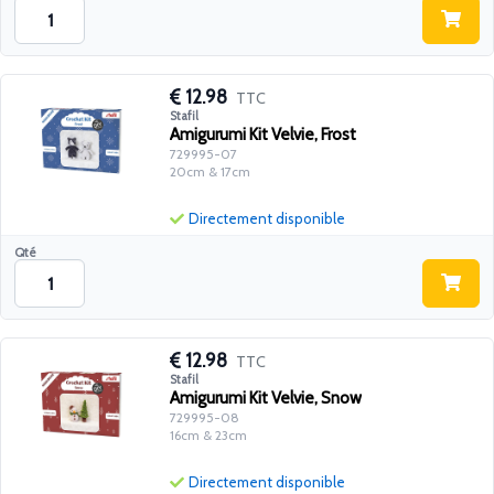
12.98
TTC
Stafil
Amigurumi Kit Velvie, Frost
729995-07
20cm & 17cm
Directement disponible
Qté
12.98
TTC
Stafil
Amigurumi Kit Velvie, Snow
729995-08
16cm & 23cm
Directement disponible