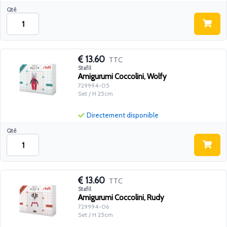
Qté
13.60
TTC
Stafil
Amigurumi Coccolini, Wolfy
729994-05
Set / H 25cm
Directement disponible
Qté
13.60
TTC
Stafil
Amigurumi Coccolini, Rudy
729994-06
Set / H 25cm