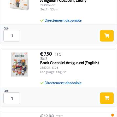
Amigurumi Coccolini, Leony
729994-10
Set / H 25cm
Directement disponible
Qté
7.50
TTC
Stafil
Book Coccolini Amigurumi (English)
381501-375E
Language: English
Directement disponible
Qté
12.98
TTC