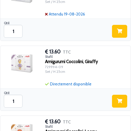
Set / H 25cm
Attendu 19-08-2026
Qté
13.60
TTC
Stafil
Amigurumi Coccolini, Giraffy
729994-09
Set / H 25cm
Directement disponible
Qté
13.60
TTC
Stafil