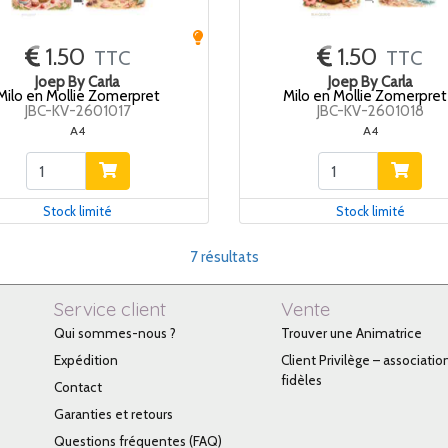
1.50
1.50
TTC
TTC
Joep By Carla
Joep By Carla
Milo en Mollie Zomerpret
Milo en Mollie Zomerpret
JBC-KV-2601017
JBC-KV-2601018
A4
A4
Stock limité
Stock limité
7 résultats
Service client
Vente
Qui sommes-nous ?
Trouver une Animatrice
Expédition
Client Privilège – associatio
fidèles
Contact
Garanties et retours
Questions fréquentes (FAQ)