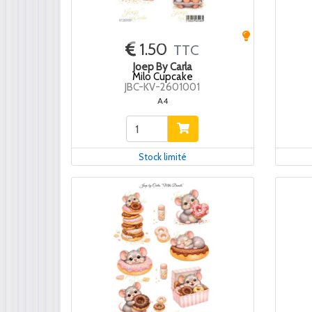
1.50
TTC
Joep By Carla
Milo Cupcake
JBC-KV-2601001
A4
Stock limité