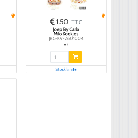
1.50
TTC
Joep By Carla
Milo Koekjes
JBC-KV-2601004
A4
Stock limité