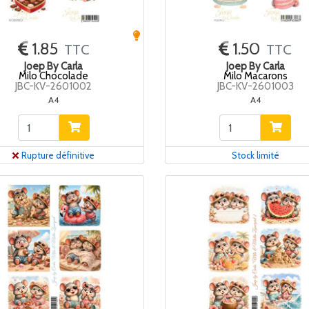
1.85
1.50
TTC
TTC
Joep By Carla
Joep By Carla
Milo Chocolade
Milo Macarons
JBC-KV-2601002
JBC-KV-2601003
A4
A4
Rupture définitive
Stock limité