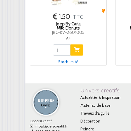
1.50
TTC
Joep By Carla
Milo Donuts
JBC-KV-2601005
A4
Stock limité
Univers créatifs
Actualités & Inspiration
Matériau de base
Travaux d'aiguille
KippersCréatif
Décoration
info@kipperscreatif.fr
Peindre