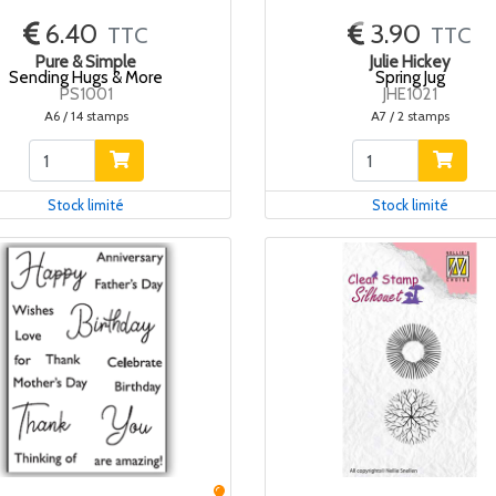
6.40
3.90
TTC
TTC
Pure & Simple
Julie Hickey
Sending Hugs & More
Spring Jug
PS1001
JHE1021
A6 / 14 stamps
A7 / 2 stamps
Stock limité
Stock limité