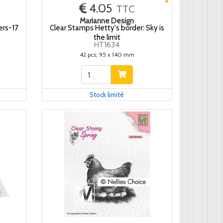
4.05
TTC
Marianne Design
ers-17
Clear Stamps Hetty's border: Sky is
the limit
HT1634
42 pcs; 95 x 140 mm
Stock limité