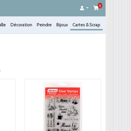
0
ille
Décoration
Peindre
Bijoux
Cartes & Scrap
s