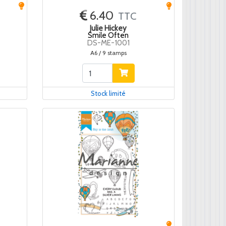
6.40
TTC
Julie Hickey
Smile Often
DS-ME-1001
A6 / 9 stamps
Stock limité