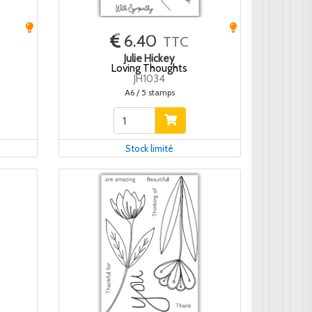
6.40
TTC
Julie Hickey
Loving Thoughts
JH1034
A6 / 5 stamps
Stock limité