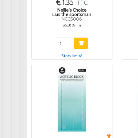
1.35
TTC
Nellie's Choice
Lars the sportsman
NCCS006
85x80mm
Stock limité