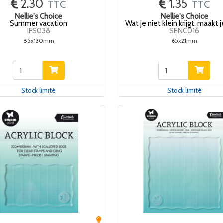
2.30
1.35
TTC
TTC
Nellie's Choice
Nellie's Choice
Summer vacation
Wat je niet klein krijgt, maakt j
IFS038
SENC016
85x130mm
65x21mm
Stock limité
Stock limité