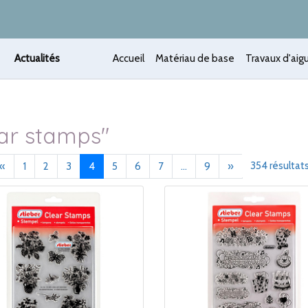
Actualités
Accueil
Matériau de base
Travaux d'aigu
ear stamps"
Précédent
(current)
Suivant
354 résultat
«
1
2
3
4
5
6
7
...
9
»