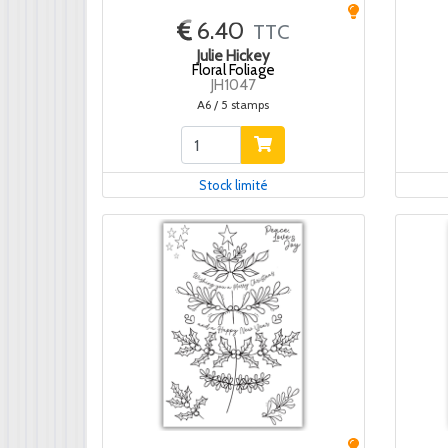
6.40
TTC
Julie Hickey
Floral Foliage
JH1047
A6 / 5 stamps
Stock limité