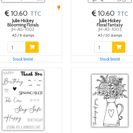
10.60
10.60
TTC
TTC
Julie Hickey
Julie Hickey
Blooming Florals
Floral Fantasy
JH-A5-1002
JH-A5-1003
A5 / 8 stamps
A5 / 20 stamps
Stock limité
Stock limité