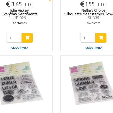
3.65
1.55
TTC
TTC
Julie Hickey
Nellie's Choice
Everyday Sentiments
Silhouette clear stamps Flow
JHE1029
SIL035
A7 stamps
56x28mm
Stock limité
Stock limité