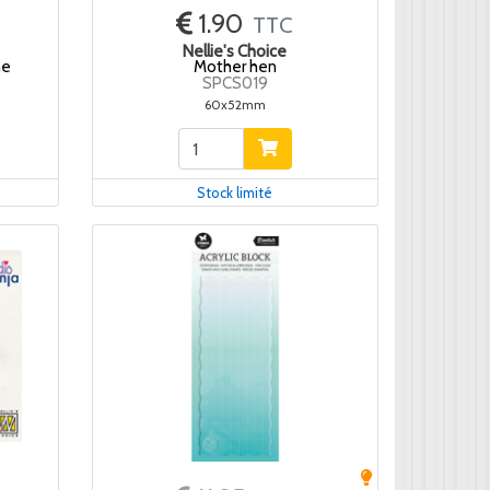
1.90
TTC
Nellie's Choice
me
Mother hen
SPCS019
60x52mm
Stock limité