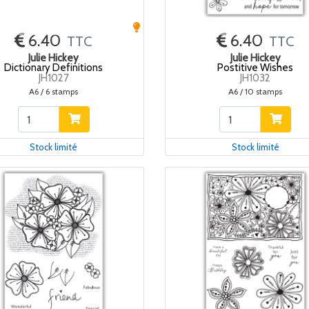
6.40
6.40
TTC
TTC
Julie Hickey
Julie Hickey
Dictionary Definitions
Postitive Wishes
JH1027
JH1032
A6 / 6 stamps
A6 / 10 stamps
Stock limité
Stock limité