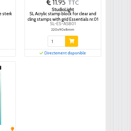
11.95
TTC
StudioLight
e sterk
SL Acrylic stamp block for clear and
cling stamps with grid Essentials nr.01
SL-ES-ASB01
220x90x8mm
Directement disponible