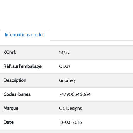
Informations produit
KC ref.
13752
Réf. sur l'emballage
OD32
Description
Gnomey
Codes-barres
747906546064
Marque
C.C.Designs
Date
13-03-2018