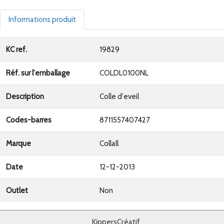
Informations produit
KC ref.
19829
Réf. sur l'emballage
COLDL0100NL
Description
Colle d'eveil
Codes-barres
8711557407427
Marque
Collall
Date
12-12-2013
Outlet
Non
KippersCréatif