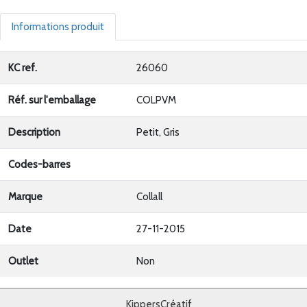
Informations produit
KC ref.
26060
Réf. sur l'emballage
COLPVM
Description
Petit, Gris
Codes-barres
Marque
Collall
Date
27-11-2015
Outlet
Non
KippersCréatif