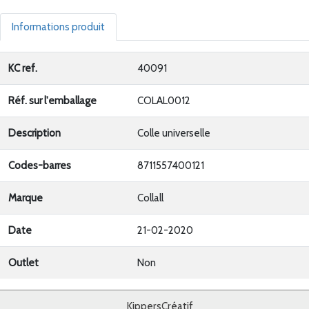
Informations produit
KC ref.
40091
Réf. sur l'emballage
COLAL0012
Description
Colle universelle
Codes-barres
8711557400121
Marque
Collall
Date
21-02-2020
Outlet
Non
KippersCréatif