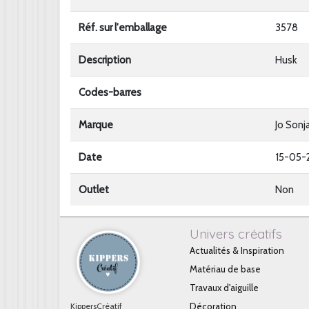
Réf. sur l'emballage
3578
Description
Husk
Codes-barres
Marque
Jo Sonj
Date
15-05-
Outlet
Non
Univers créatifs
Actualités & Inspiration
Matériau de base
Travaux d'aiguille
KippersCréatif
Décoration