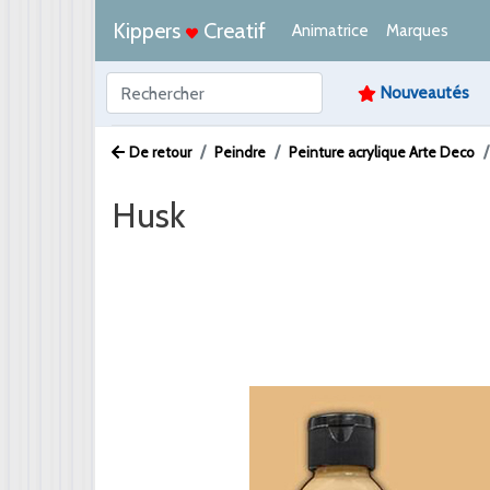
Kippers
Creatif
Animatrice
Marques
Nouveautés
De retour
Peindre
Peinture acrylique Arte Deco
Husk
Afbeelding /
Video /
PDF /
Artikeltekst