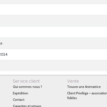
as
2024
Service client
Vente
Qui sommes-nous ?
Trouver une Animatrice
Expédition
Client Privilège – associatio
fidèles
Contact
Garanties et retours