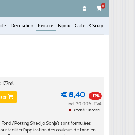
0
ille
Décoration
Peindre
Bijoux
Cartes & Scrap
: 177ml
€ 8,40
-12%
uter
incl. 20.00% TVA
Attendu: Inconnu
 Fond / Potting Shed Jo Sonja’s sont formulées
ur faciliter l’application des couleurs de fond en