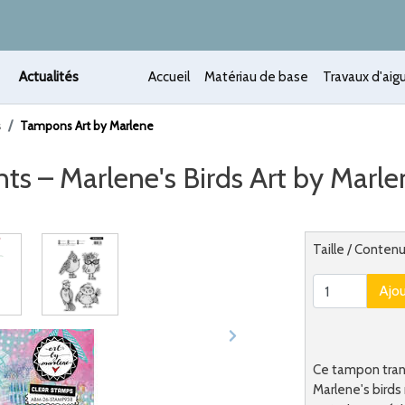
Actualités
Accueil
Matériau de base
Travaux d'aigu
s
Tampons Art by Marlene
 – Marlene's Birds Art by Marle
 /
Alternatief
Taille / Contenu
Ajo
Ce tampon tran
Marlene's birds 