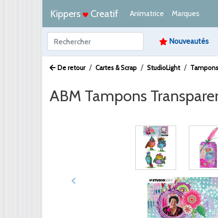
Kippers
Creatif
Animatrice
Marques
Nouveautés
De retour
Cartes & Scrap
StudioLight
Tampon
ABM Tampons Transparents
Afbeelding /
Video /
PDF /
Artikeltekst