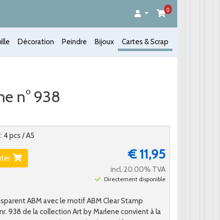
0
ille
Décoration
Peindre
Bijoux
Cartes & Scrap
ne n° 938
: 4 pcs / A5
€ 11,95
uter
incl. 20.00% TVA
Directement disponible
sparent ABM avec le motif ABM Clear Stamp
nr. 938 de la collection Art by Marlene convient à la