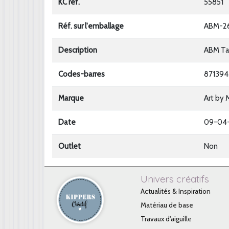
KC ref.
55851
Réf. sur l'emballage
ABM-2
Description
ABM Tam
Codes-barres
871394
Marque
Art by 
Date
09-04
Outlet
Non
Univers créatifs
Actualités & Inspiration
Matériau de base
Travaux d'aiguille