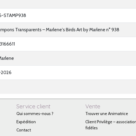
6-STAMP938
pons Transparents – Marlene's Birds Art by Marlene n° 938
3166611
Marlene
-2026
Service client
Vente
Qui sommes-nous ?
Trouver une Animatrice
Expédition
Client Privilège – associatio
fidèles
Contact