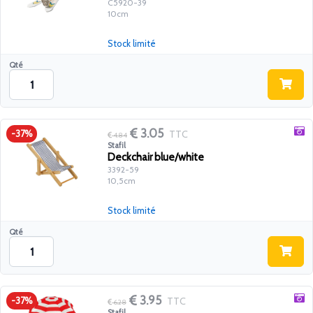
C5920-39
10cm
Stock limité
Qté
3.05
TTC
-37%
4.84
Stafil
Deckchair blue/white
3392-59
10,5cm
Stock limité
Qté
3.95
TTC
-37%
6.28
Stafil