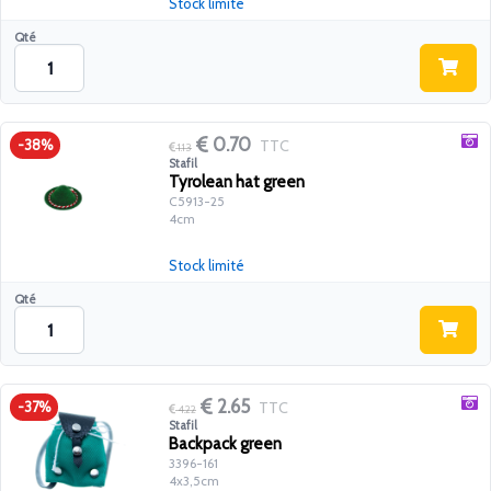
Stock limité
Qté
0.70
TTC
-38%
1.13
Stafil
Tyrolean hat green
C5913-25
4cm
Stock limité
Qté
2.65
TTC
-37%
4.22
Stafil
Backpack green
3396-161
4x3,5cm