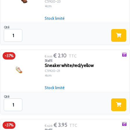
C5920-23
4cm
Stock limité
Qté
2.10
TTC
-37%
3.35
Stafil
Sneaker white/red/yellow
C5920-21
4cm
Stock limité
Qté
3.95
TTC
-37%
6.28