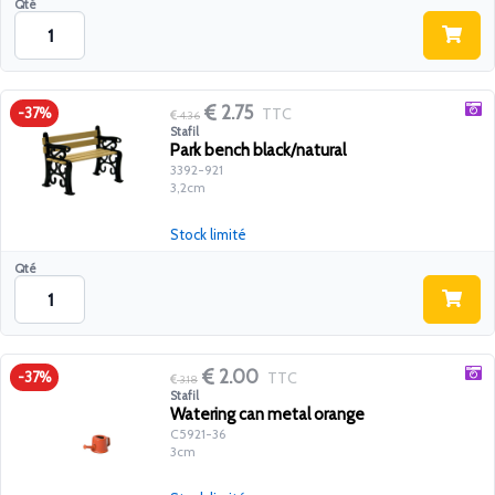
Qté
2.75
TTC
-37%
4.36
Stafil
Park bench black/natural
3392-921
3,2cm
Stock limité
Qté
2.00
TTC
-37%
3.18
Stafil
Watering can metal orange
C5921-36
3cm