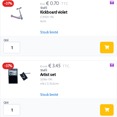
0.70
TTC
-37%
1.11
Stafil
Kickboard violet
C5921-96
6cm
Stock limité
Qté
3.45
TTC
-37%
5.48
Stafil
Artist set
3396-191
x16 / 2,5x2cm
Stock limité
Qté