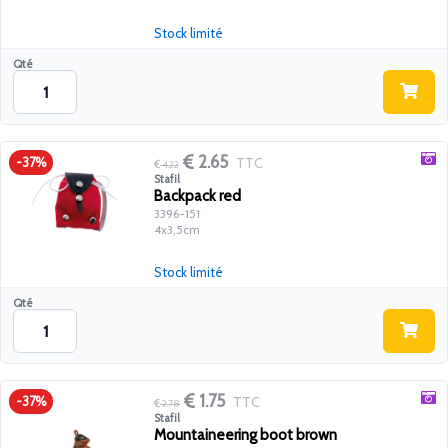
Stock limité
Qté
2.65
TTC
-37%
4.22
Stafil
Backpack red
3396-151
4x3,5cm
Stock limité
Qté
1.75
TTC
-37%
2.78
Stafil
Mountaineering boot brown