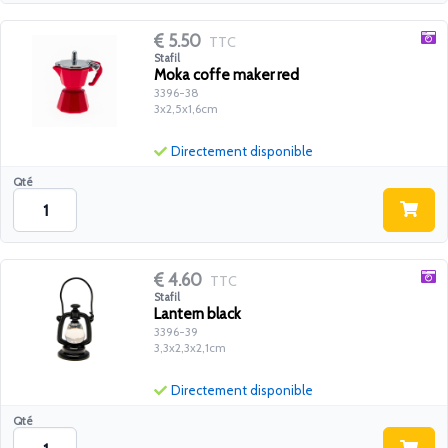
5.50
TTC
Stafil
Moka coffe maker red
3396-38
3x2,5x1,6cm
Directement disponible
Qté
4.60
TTC
Stafil
Lantern black
3396-39
3,3x2,3x2,1cm
Directement disponible
Qté