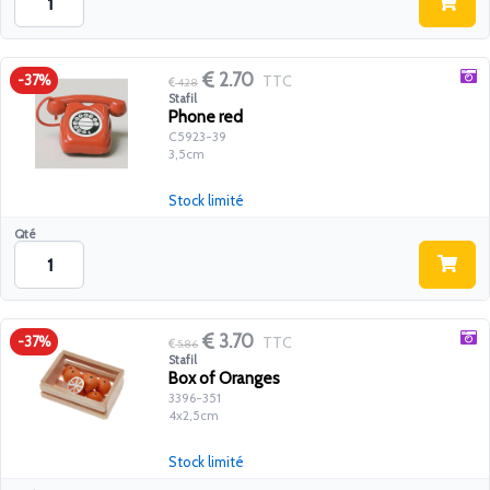
2.70
TTC
-37%
4.28
Stafil
Phone red
C5923-39
3,5cm
Stock limité
Qté
3.70
TTC
-37%
5.86
Stafil
Box of Oranges
3396-351
4x2,5cm
Stock limité