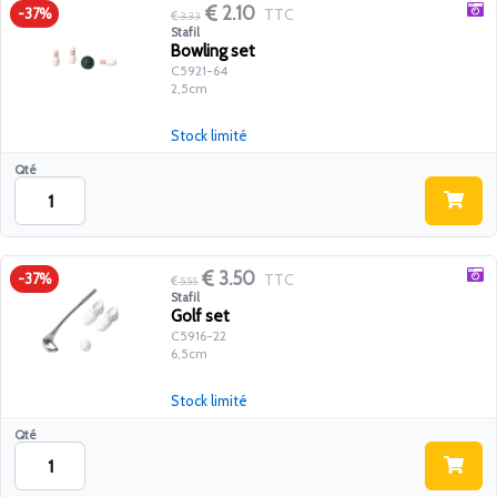
2.10
TTC
-37%
3.33
Stafil
Bowling set
C5921-64
2,5cm
Stock limité
Qté
3.50
TTC
-37%
5.55
Stafil
Golf set
C5916-22
6,5cm
Stock limité
Qté