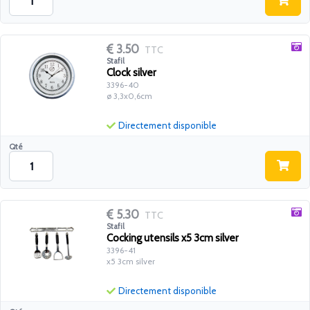
3.50
TTC
Stafil
Clock silver
3396-40
ø 3,3x0,6cm
Directement disponible
Qté
5.30
TTC
Stafil
Cocking utensils x5 3cm silver
3396-41
x5 3cm silver
Directement disponible