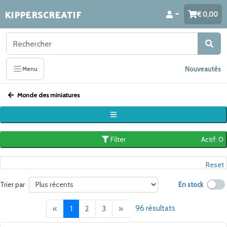
KIPPERSCREATIF
0,00
Nouveautés
Menu
Monde des miniatures
Filter
Actif: 0
Reset
En stock
Trier par
Précédent
(current)
Suivant
96 résultats
«
1
2
3
»