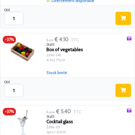
Directement disponible
Qté
4.10
TTC
-37%
6.51
Stafil
Box of vegetables
3396-341
4,5x2,75cm
Stock limité
Qté
5.40
TTC
-37%
8.58
Stafil
Cocktail glass
3396-131
2pcs / 2x1cm