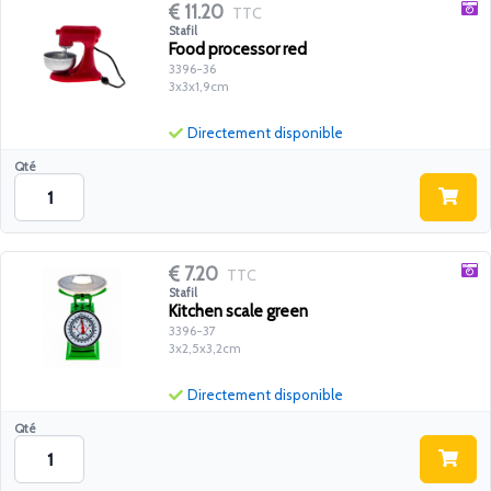
11.20
TTC
Stafil
Food processor red
3396-36
3x3x1,9cm
Directement disponible
Qté
7.20
TTC
Stafil
Kitchen scale green
3396-37
3x2,5x3,2cm
Directement disponible
Qté