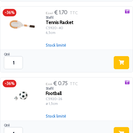
1.70
TTC
-36%
2.67
Stafil
Tennis Racket
C5920-40
6,5cm
Stock limité
Qté
0.75
TTC
-36%
1.18
Stafil
Football
C5920-26
ø 1,5cm
Stock limité
Qté