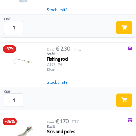
Stock limité
Qté
2.30
TTC
-37%
3.67
Stafil
Fishing rod
C5921-79
15cm
Stock limité
Qté
1.70
TTC
-36%
2.67
Stafil
Skis and poles