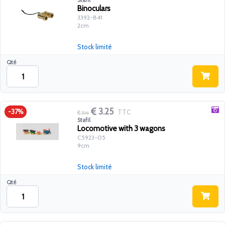
Stafil
Binoculars
3392-841
2cm
Stock limité
Qté
3.25
TTC
-37%
5.16
Stafil
Locomotive with 3 wagons
C5923-05
9cm
Stock limité
Qté