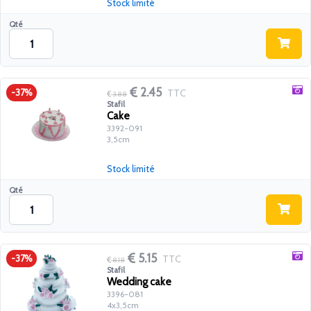
Stock limité
Qté
2.45
TTC
-37%
3.88
Stafil
Cake
3392-091
3,5cm
Stock limité
Qté
5.15
TTC
-37%
8.18
Stafil
Wedding cake
3396-081
4x3,5cm