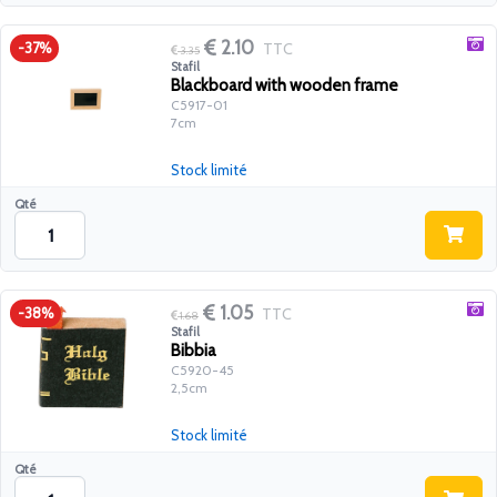
2.10
TTC
-37%
3.35
Stafil
Blackboard with wooden frame
C5917-01
7cm
Stock limité
Qté
1.05
TTC
-38%
1.68
Stafil
Bibbia
C5920-45
2,5cm
Stock limité
Qté