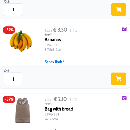
Qté
3.30
TTC
-37%
5.24
Stafil
Bananas
3396-331
3,75x3,5cm
Stock limité
Qté
2.10
TTC
-37%
3.33
Stafil
Bag with bread
3396-281
4x1x2cm