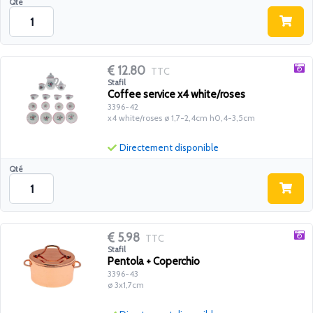
Qté
12.80
TTC
Stafil
Coffee service x4 white/roses
3396-42
x4 white/roses ø 1,7-2,4cm h0,4-3,5cm
Directement disponible
Qté
5.98
TTC
Stafil
Pentola + Coperchio
3396-43
ø 3x1,7cm