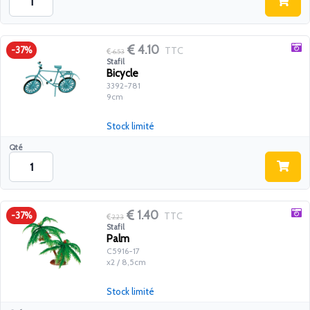
4.10
TTC
-37%
6.53
Stafil
Bicycle
3392-781
9cm
Stock limité
Qté
1.40
TTC
-37%
2.23
Stafil
Palm
C5916-17
x2 / 8,5cm
Stock limité