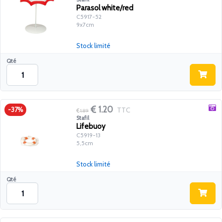
Parasol white/red
C5917-52
9x7cm
Stock limité
Qté
1.20
TTC
-37%
1.89
Stafil
Lifebuoy
C5919-13
5,5cm
Stock limité
Qté