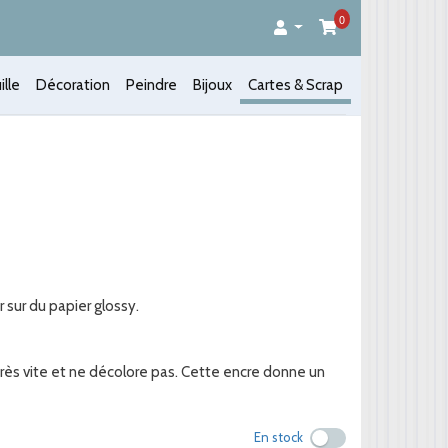
0
ille
Décoration
Peindre
Bijoux
Cartes & Scrap
 sur du papier glossy.
rès vite et ne décolore pas. Cette encre donne un
En stock