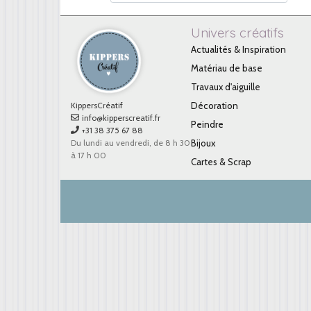
Univers créatifs
Actualités & Inspiration
Matériau de base
Travaux d'aiguille
KippersCréatif
Décoration
info@kipperscreatif.fr
Peindre
+31 38 375 67 88
Du lundi au vendredi, de 8 h 30
Bijoux
à 17 h 00
Cartes & Scrap