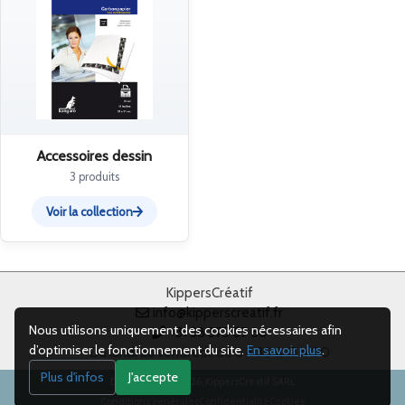
Accessoires dessin
3 produits
Voir la collection
KippersCréatif
info@kipperscreatif.fr
Nous utilisons uniquement des cookies nécessaires afin
+31 38 375 67 88
d’optimiser le fonctionnement du site.
En savoir plus
.
Du lundi au vendredi, de 8 h 30 à 17 h 00
Plus d'infos
J'accepte
Droits d’auteur 2026, KippersCreatif SARL
Conditions générales
Confidentialité
Cookies