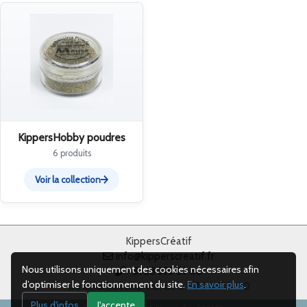
KippersHobby poudres
6 produits
Voir la collection
KippersCréatif
info@kipperscreatif.fr
Nous utilisons uniquement des cookies nécessaires afin
+31 38 375 67 88
d’optimiser le fonctionnement du site.
En savoir plus
.
Du lundi au vendredi, de 8 h 30 à 17 h 00
Plus d'infos
J'accepte