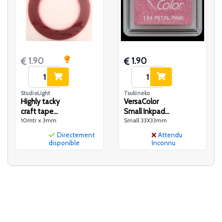
1.90
1.90
StudioLight
Tsukineko
Highly tacky
VersaColor
craft tape
Small Inkpad-
10mtr x 3mm
Small 33X33mm
Doublesided
Petal Pink
adhesive
Directement
Attendu
Essential nr.01
disponible
Inconnu