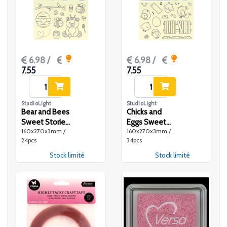
6.98
/
6.98
/
7.55
7.55
StudioLight
StudioLight
Bear and Bees
Chicks and
Sweet Stories
Eggs Sweet
160x270x3mm /
160x270x3mm /
nr.37
Stories nr.36
24pcs
34pcs
Stock limité
Stock limité