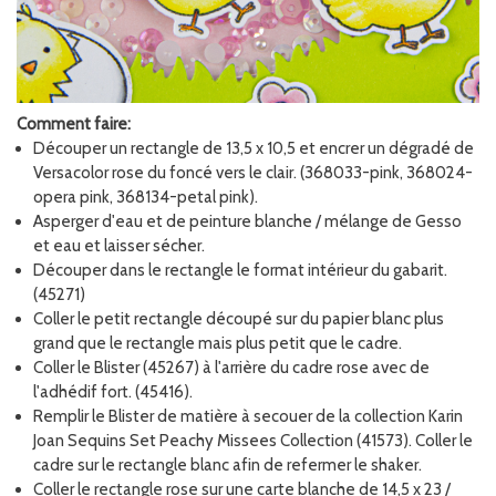
Comment faire:
Découper un rectangle de 13,5 x 10,5 et encrer un dégradé de
Versacolor rose du foncé vers le clair. (368033-pink, 368024-
opera pink, 368134-petal pink).
Asperger d'eau et de peinture blanche / mélange de Gesso
et eau et laisser sécher.
Découper dans le rectangle le format intérieur du gabarit.
(45271)
Coller le petit rectangle découpé sur du papier blanc plus
grand que le rectangle mais plus petit que le cadre.
Coller le Blister (45267) à l'arrière du cadre rose avec de
l'adhédif fort. (45416).
Remplir le Blister de matière à secouer de la collection Karin
Joan Sequins Set Peachy Missees Collection (41573). Coller le
cadre sur le rectangle blanc afin de refermer le shaker.
Coller le rectangle rose sur une carte blanche de 14,5 x 23 /