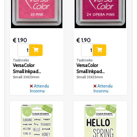
1.90
1.90
Tsukineko
Tsukineko
VersaColor
VersaColor
Small Inkpad-
Small Inkpad-
Small 33X33mm
Small 33X33mm
Pink
Opera Pink
Attendu
Attendu
Inconnu
Inconnu