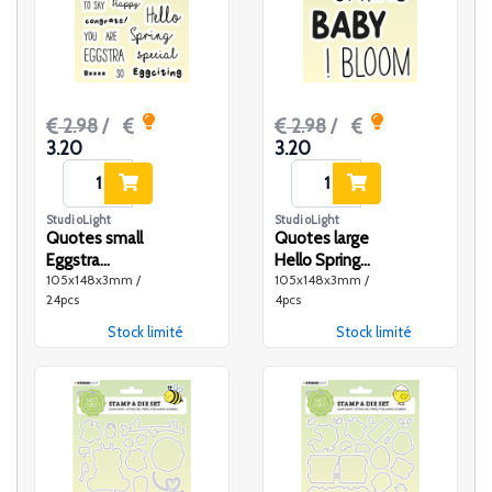
2.98
/
2.98
/
3.20
3.20
StudioLight
StudioLight
Quotes small
Quotes large
Eggstra
Hello Spring
105x148x3mm /
105x148x3mm /
special Sweet
Sweet Stories
24pcs
4pcs
Stories nr.215
nr.214
Stock limité
Stock limité