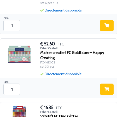
set 6 pcs / 1.5
Directement disponible
Qté
52.60
TTC
Faber Castell
Marker creatief FC Goldfaber - Happy
Creating
FC-161002
set 30 pcs
Directement disponible
Qté
16.35
TTC
Faber Castell
Viltstift FC Duo Glitter