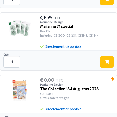
8.95
TTC
Marianne Design
Marianne 71 special
PA4224
Includes: CS1200, CS1201, CS1143, CS1144
Directement disponible
Qté
0.00
TTC
Marianne Design
The Collection 164 Augustus 2026
CAT13164
Gratis aan te vragen
Directement disponible