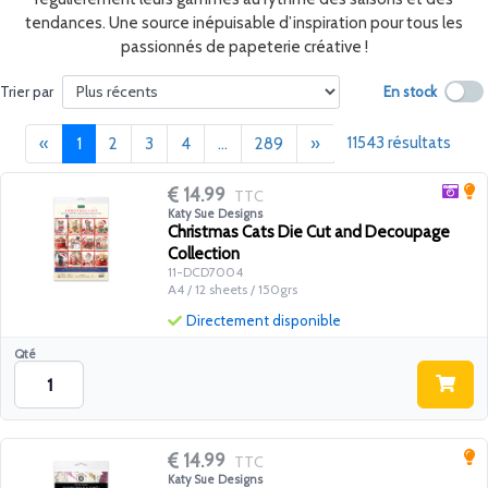
tendances. Une source inépuisable d’inspiration pour tous les
passionnés de papeterie créative !
En stock
Trier par
Précédent
(current)
Suivant
11543 résultats
«
1
2
3
4
...
289
»
14.99
TTC
Katy Sue Designs
Christmas Cats Die Cut and Decoupage
Collection
11-DCD7004
A4 / 12 sheets / 150grs
Directement disponible
Qté
14.99
TTC
Katy Sue Designs