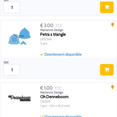
Qté
3.00
TTC
Marianne Design
Petra s triangle
LR0564
5 pcs
Directement disponible
Qté
1.00
TTC
Marianne Design
Oh Denneboom
CR1329
1 pcs - 102 x 18,5 mm
Directement disponible