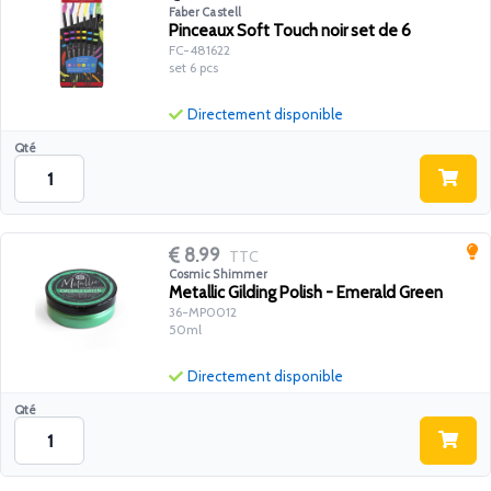
Faber Castell
Pinceaux Soft Touch noir set de 6
FC-481622
set 6 pcs
Directement disponible
Qté
8.99
TTC
Cosmic Shimmer
Metallic Gilding Polish - Emerald Green
36-MP0012
50ml
Directement disponible
Qté