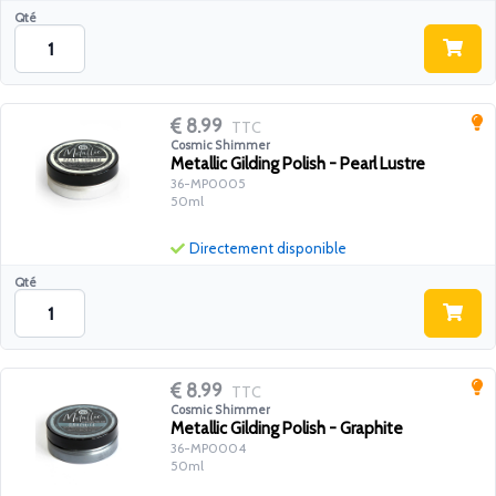
Qté
8.99
TTC
Cosmic Shimmer
Metallic Gilding Polish - Pearl Lustre
36-MP0005
50ml
Directement disponible
Qté
8.99
TTC
Cosmic Shimmer
Metallic Gilding Polish - Graphite
36-MP0004
50ml