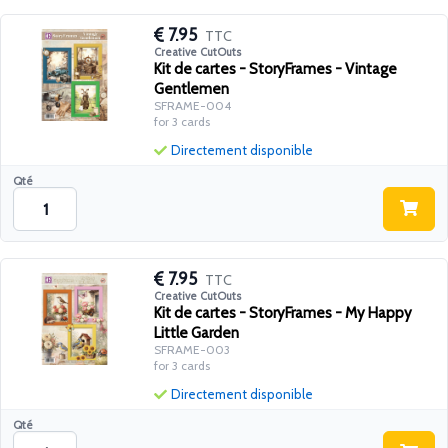
7.95
TTC
Creative CutOuts
Kit de cartes - StoryFrames - Vintage
Gentlemen
SFRAME-004
for 3 cards
Directement disponible
Qté
7.95
TTC
Creative CutOuts
Kit de cartes - StoryFrames - My Happy
Little Garden
SFRAME-003
for 3 cards
Directement disponible
Qté