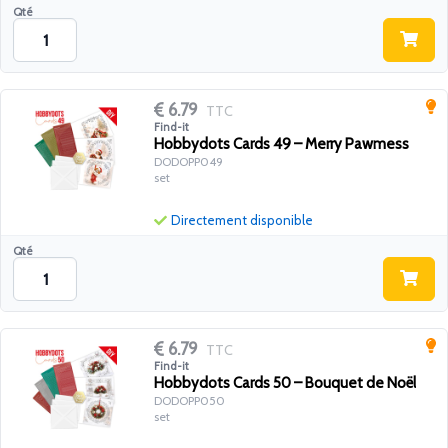
Qté
6.79
TTC
Find-it
Hobbydots Cards 49 – Merry Pawmess
DODOPP049
set
Directement disponible
Qté
6.79
TTC
Find-it
Hobbydots Cards 50 – Bouquet de Noël
DODOPP050
set