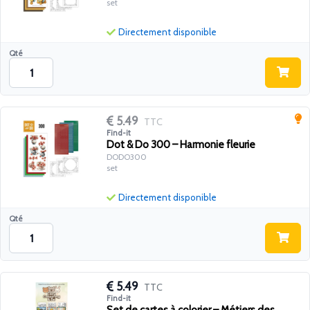
set
Directement disponible
Qté
5.49
TTC
Find-it
Dot & Do 300 – Harmonie fleurie
DODO300
set
Directement disponible
Qté
5.49
TTC
Find-it