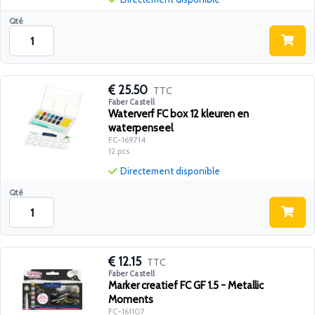
Qté
25.50
TTC
Faber Castell
Waterverf FC box 12 kleuren en
waterpenseel
FC-169714
12 pcs
Directement disponible
Qté
12.15
TTC
Faber Castell
Marker creatief FC GF 1.5 - Metallic
Moments
FC-161107