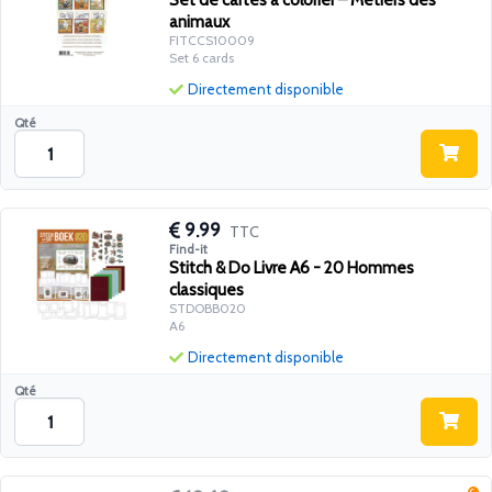
Set de cartes à colorier – Métiers des
animaux
FITCCS10009
Set 6 cards
Directement disponible
Qté
9.99
TTC
Find-it
Stitch & Do Livre A6 - 20 Hommes
classiques
STDOBB020
A6
Directement disponible
Qté