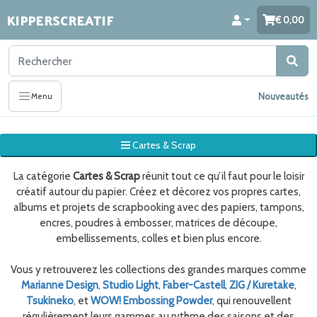
KIPPERSCREATIF
0,00
Nouveautés
Menu
Cartes & Scrap
La catégorie
Cartes & Scrap
réunit tout ce qu’il faut pour le loisir
créatif autour du papier. Créez et décorez vos propres cartes,
albums et projets de scrapbooking avec des papiers, tampons,
encres, poudres à embosser, matrices de découpe,
embellissements, colles et bien plus encore.
Vous y retrouverez les collections des grandes marques comme
Marianne Design
,
Studio Light
,
Faber-Castell
,
ZIG / Kuretake
,
Tsukineko
, et
WOW! Embossing Powder
, qui renouvellent
régulièrement leurs gammes au rythme des saisons et des