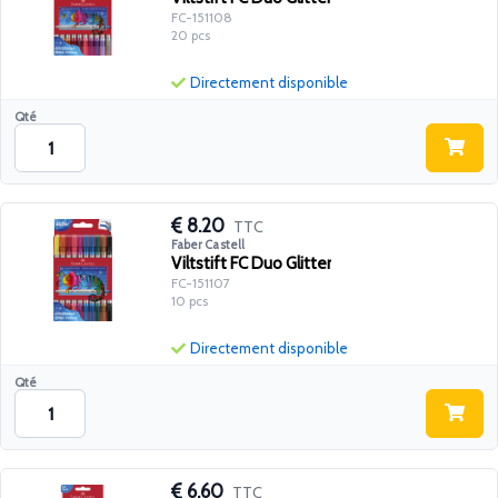
FC-151108
20 pcs
Directement disponible
Qté
8.20
TTC
Faber Castell
Viltstift FC Duo Glitter
FC-151107
10 pcs
Directement disponible
Qté
6.60
TTC