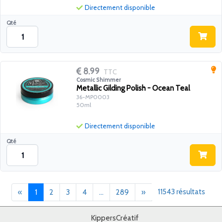
Directement disponible
Qté
8.99
TTC
Cosmic Shimmer
Metallic Gilding Polish - Ocean Teal
36-MP0003
50ml
Directement disponible
Qté
Précédent
(current)
Suivant
11543 résultats
«
1
2
3
4
...
289
»
KippersCréatif