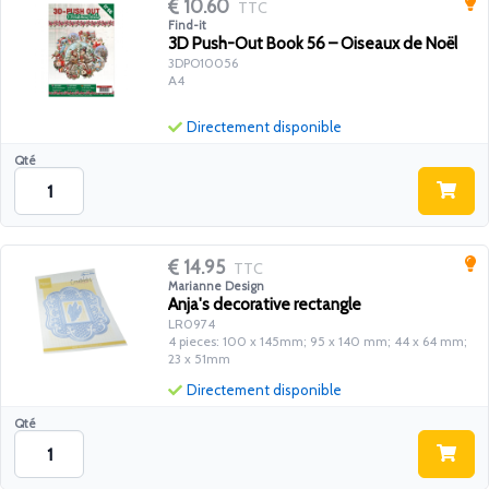
10.60
TTC
Find-it
3D Push-Out Book 56 – Oiseaux de Noël
3DPO10056
A4
Directement disponible
Qté
14.95
TTC
Marianne Design
Anja's decorative rectangle
LR0974
4 pieces: 100 x 145mm; 95 x 140 mm; 44 x 64 mm;
23 x 51mm
Directement disponible
Qté