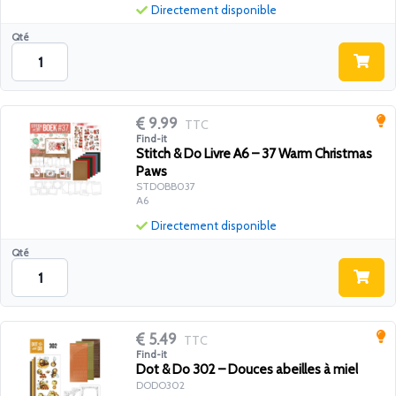
Directement disponible
Qté
9.99
TTC
Find-it
Stitch & Do Livre A6 – 37 Warm Christmas
Paws
STDOBB037
A6
Directement disponible
Qté
5.49
TTC
Find-it
Dot & Do 302 – Douces abeilles à miel
DODO302