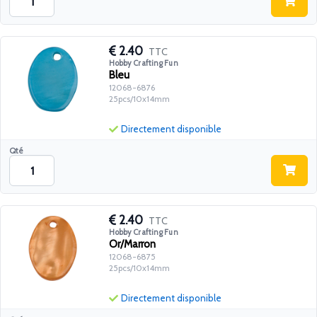
2.40
TTC
Hobby Crafting Fun
Bleu
12068-6876
25pcs/10x14mm
Directement disponible
Qté
2.40
TTC
Hobby Crafting Fun
Or/Marron
12068-6875
25pcs/10x14mm
Directement disponible