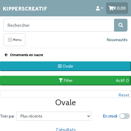
KIPPERSCREATIF
0,00
Nouveautés
Menu
Ornements en nacre
Ovale
Filter
Actif: 0
Reset
Ovale
En stock
Trier par
7 résultats