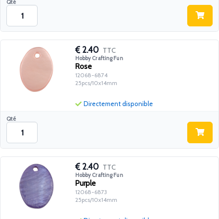
Qté
2.40
TTC
Hobby Crafting Fun
Rose
12068-6874
25pcs/10x14mm
Directement disponible
Qté
2.40
TTC
Hobby Crafting Fun
Purple
12068-6873
25pcs/10x14mm