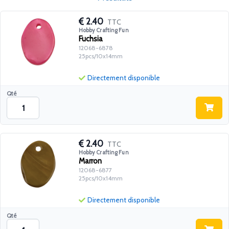
2.40
TTC
Hobby Crafting Fun
Fuchsia
12068-6878
25pcs/10x14mm
Directement disponible
Qté
2.40
TTC
Hobby Crafting Fun
Marron
12068-6877
25pcs/10x14mm
Directement disponible
Qté