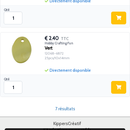
Directement disponible
Qté
2.40
TTC
Hobby Crafting Fun
Vert
12068-6872
25pcs/10x14mm
Directement disponible
Qté
7 résultats
KippersCréatif
info@kipperscreatif.fr