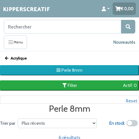
KIPPERSCREATIF
0,00
Nouveautés
Menu
Acrylique
Perle 8mm
Filter
Actif: 0
Reset
Perle 8mm
En stock
Trier par
6 résultats