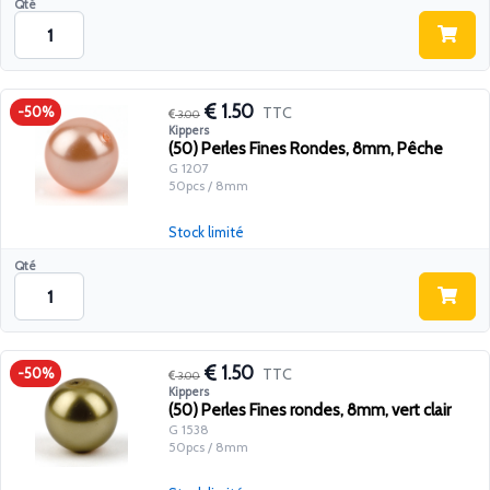
Qté
1.50
TTC
-50%
3.00
Kippers
(50) Perles Fines Rondes, 8mm, Pêche
G 1207
50pcs / 8mm
Stock limité
Qté
1.50
TTC
-50%
3.00
Kippers
(50) Perles Fines rondes, 8mm, vert clair
G 1538
50pcs / 8mm