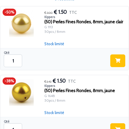
1.50
TTC
-50%
3.00
Kippers
(50) Perles Fines Rondes, 8mm, jaune clair
G 1113
50pcs / 8mm
Stock limité
Qté
1.50
TTC
-38%
2.42
Kippers
(50) Perles Fines Rondes, 8mm, jaune
G 1648
50pcs / 8mm
Stock limité
Qté