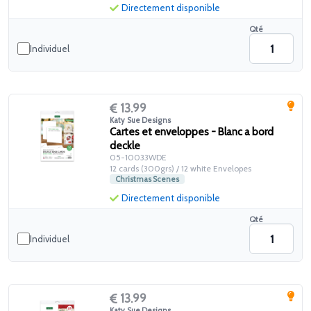
Directement disponible
Qté
Individuel
13.99
Katy Sue Designs
Cartes et enveloppes - Blanc a bord
deckle
05-10033WDE
12 cards (300grs) / 12 white Envelopes
Christmas Scenes
Directement disponible
Qté
Individuel
13.99
Katy Sue Designs