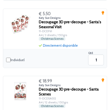
5.50
Katy Sue Designs
Decoupage 3D pre-decoupe - Santa's
Seasonal Visit
11-DCD761
A4 / 3 sheets / 150grs
Christmas Scenes
Directement disponible
Qté
Individuel
18.99
Katy Sue Designs
Decoupage 3D pre-decoupe - Santa
Scenes
11-DCDSAS12
A4 / 12 sheets / 150grs
Christmas Scenes