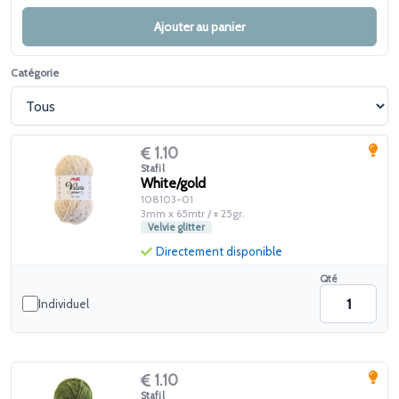
Ajouter au panier
Catégorie
1.10
Stafil
White/gold
108103-01
3mm x 65mtr / ± 25gr.
Velvie glitter
Directement disponible
Qté
Individuel
1.10
Stafil