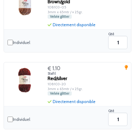
Brown/gold
108103-05
3mm x 65mtr / ± 25gr.
Velvie glitter
Directement disponible
Qté
Individuel
1.10
Stafil
Red/silver
108103-20
3mm x 65mtr / ± 25gr.
Velvie glitter
Directement disponible
Qté
Individuel