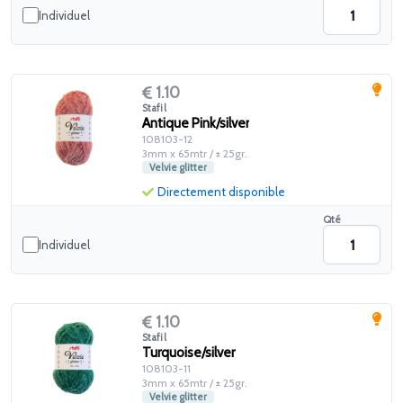
Individuel
1.10
Stafil
Antique Pink/silver
108103-12
3mm x 65mtr / ± 25gr.
Velvie glitter
Directement disponible
Qté
Individuel
1.10
Stafil
Turquoise/silver
108103-11
3mm x 65mtr / ± 25gr.
Velvie glitter