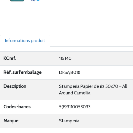
Informations produit
KC ref.
115140
Réf. sur l'emballage
DFSAJB018
Description
Stamperia Papier de riz 50x70 – All
Around Camellia
Codes-barres
5993110053033
Marque
Stamperia