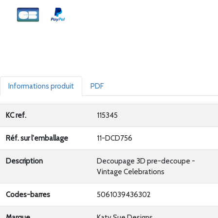
Informations produit
PDF
KC ref.
115345
Réf. sur l'emballage
11-DCD756
Description
Decoupage 3D pre-decoupe -
Vintage Celebrations
Codes-barres
5061039436302
Marque
Katy Sue Designs