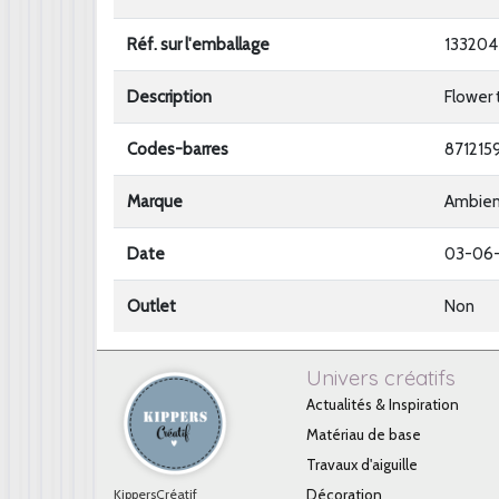
Réf. sur l'emballage
133204
Description
Flower 
Codes-barres
871215
Marque
Ambie
Date
03-06
Outlet
Non
Univers créatifs
Actualités & Inspiration
Matériau de base
Travaux d'aiguille
KippersCréatif
Décoration