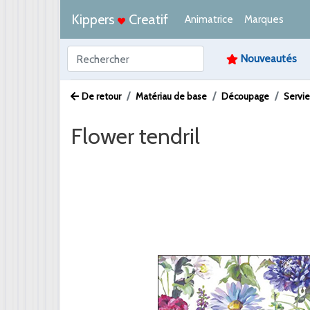
Kippers
Creatif
Animatrice
Marques
Nouveautés
De retour
Matériau de base
Découpage
Servie
Flower tendril
Afbeelding /
Video /
PDF /
Artikeltekst