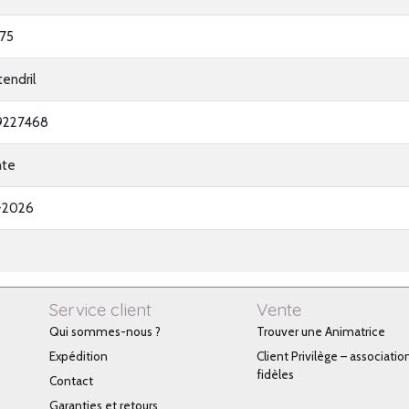
75
tendril
9227468
nte
-2026
Service client
Vente
Qui sommes-nous ?
Trouver une Animatrice
Expédition
Client Privilège – associatio
fidèles
Contact
Garanties et retours