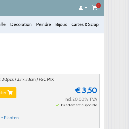
0
ille
Décoration
Peindre
Bijoux
Cartes & Scrap
u: 20pcs / 33 x 33cm / FSC MIX
€ 3,50
uter
incl. 20.00% TVA
Directement disponible
- Planten