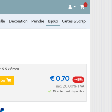
0
ille
Décoration
Peindre
Bijoux
Cartes & Scrap
u: 6.6 x 6mm
€ 0,70
-48%
uter
incl. 20.00% TVA
Directement disponible