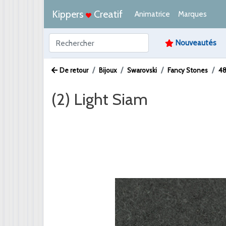
Kippers
Creatif
Animatrice
Marques
Nouveautés
De retour
Bijoux
Swarovski
Fancy Stones
48
(2) Light Siam
Afbeelding /
Video /
PDF /
Artikeltekst