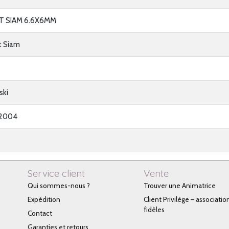
T SIAM 6.6X6MM
ht Siam
ski
-2004
Service client
Vente
Qui sommes-nous ?
Trouver une Animatrice
Expédition
Client Privilège – associatio
fidèles
Contact
Garanties et retours