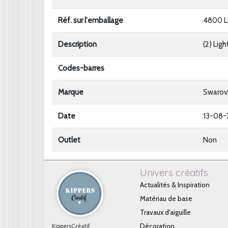
Réf. sur l'emballage
4800 L
Description
(2) Lig
Codes-barres
Marque
Swarov
Date
13-08
Outlet
Non
Univers créatifs
Actualités & Inspiration
Matériau de base
Travaux d'aiguille
KippersCréatif
Décoration