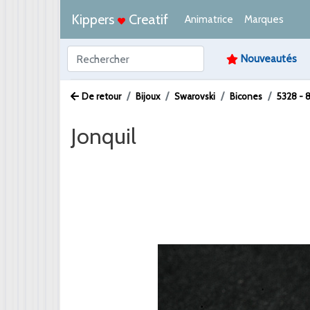
Kippers
Creatif
Animatrice
Marques
Nouveautés
De retour
Bijoux
Swarovski
Bicones
5328 -
Jonquil
Afbeelding /
Video /
PDF /
Artikeltekst