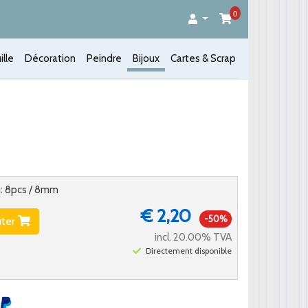
0
ille
Décoration
Peindre
Bijoux
Cartes & Scrap
u: 8pcs / 8mm
€ 2,20
-50%
uter
incl. 20.00% TVA
Directement disponible