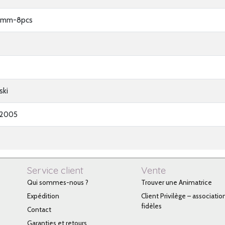
8mm-8pcs
ski
-2005
Service client
Vente
Qui sommes-nous ?
Trouver une Animatrice
Expédition
Client Privilège – associatio
fidèles
Contact
Garanties et retours