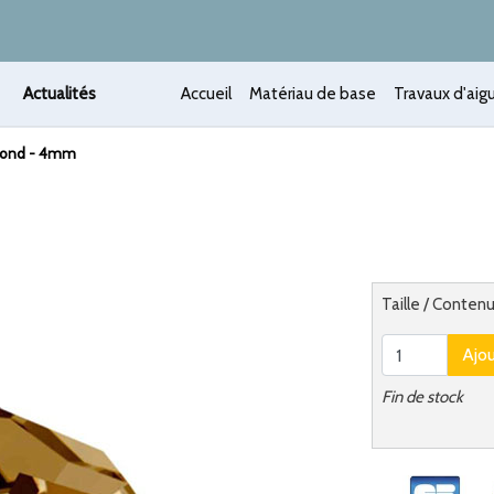
Actualités
Accueil
Matériau de base
Travaux d'aigu
Rond - 4mm
 /
Alternatief
Taille / Conte
Ajo
Fin de stock