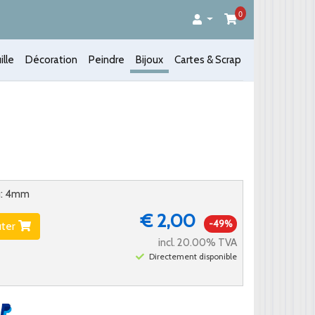
0
ille
Décoration
Peindre
Bijoux
Cartes & Scrap
nu: 4mm
€ 2,00
-49%
uter
incl. 20.00% TVA
Directement disponible