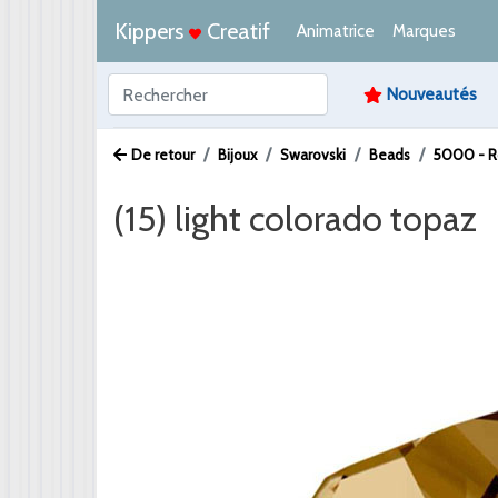
Kippers
Creatif
Animatrice
Marques
Nouveautés
De retour
Bijoux
Swarovski
Beads
5000 - 
(15) light colorado topaz
Afbeelding /
Video /
PDF /
Artikeltekst