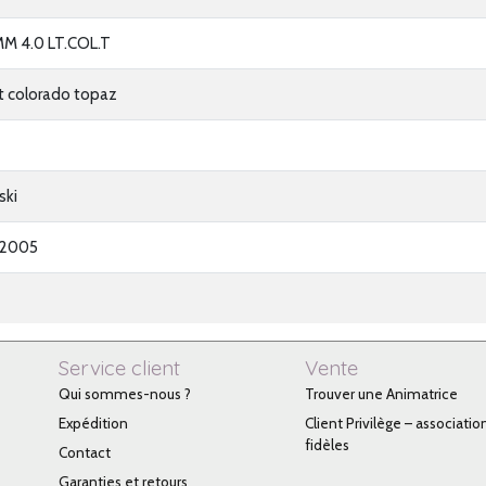
M 4.0 LT.COL.T
ght colorado topaz
ski
-2005
Service client
Vente
Qui sommes-nous ?
Trouver une Animatrice
Expédition
Client Privilège – associatio
fidèles
Contact
Garanties et retours