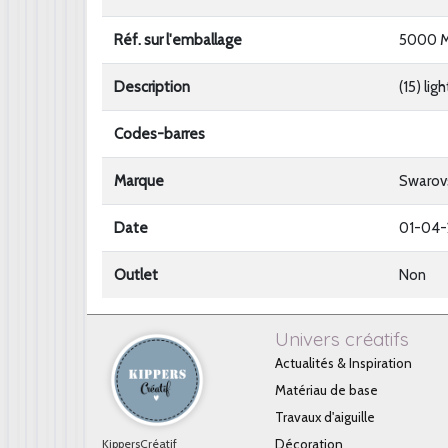
Réf. sur l'emballage
5000 M
Description
(15) li
Codes-barres
Marque
Swarov
Date
01-04
Outlet
Non
Univers créatifs
Actualités & Inspiration
Matériau de base
Travaux d'aiguille
KippersCréatif
Décoration