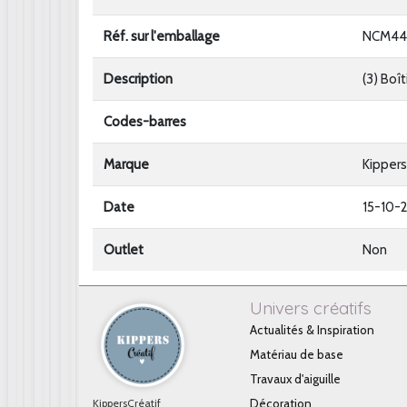
Réf. sur l'emballage
NCM44
Description
(3) Boî
Codes-barres
Marque
Kippers
Date
15-10-
Outlet
Non
Univers créatifs
Actualités & Inspiration
Matériau de base
Travaux d'aiguille
KippersCréatif
Décoration