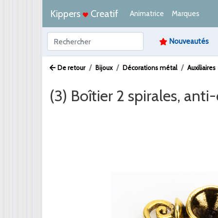
Kippers
Creatif
Animatrice
Marques
Nouveautés
De retour
Bijoux
Décorations métal
Auxiliaires
(3) Boîtier 2 spirales, an
Afbeelding /
Video /
PDF /
Artikeltekst