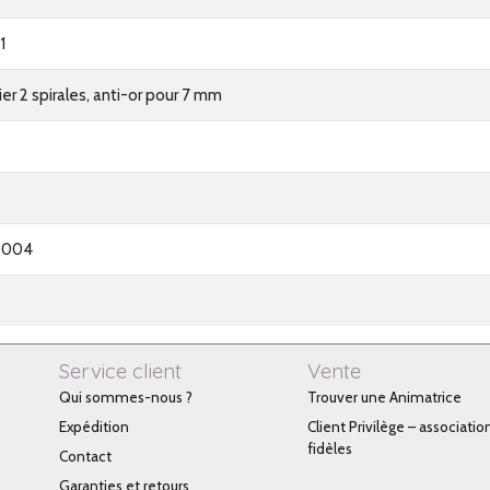
1
tier 2 spirales, anti-or pour 7 mm
2004
Service client
Vente
Qui sommes-nous ?
Trouver une Animatrice
Expédition
Client Privilège – associatio
fidèles
Contact
Garanties et retours