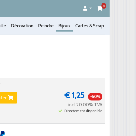
0
ille
Décoration
Peindre
Bijoux
Cartes & Scrap
:
€ 1,25
-50%
uter
incl. 20.00% TVA
Directement disponible