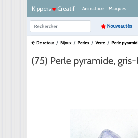
Kippers
Creatif
Animatrice
Marques
Nouveautés
De retour
Bijoux
Perles
Verre
Perle pyramid
(75) Perle pyramide, gris-
Afbeelding /
Video /
PDF /
Artikeltekst