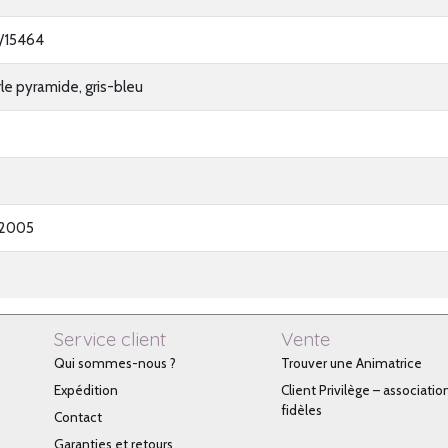
/15464
rle pyramide, gris-bleu
-2005
Service client
Vente
Qui sommes-nous ?
Trouver une Animatrice
Expédition
Client Privilège – associatio
fidèles
Contact
Garanties et retours