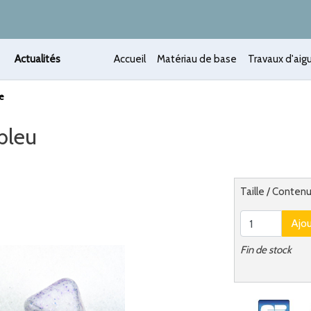
Actualités
Accueil
Matériau de base
Travaux d'aigu
e
bleu
 /
Alternatief
Taille / Conten
Ajo
Fin de stock