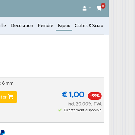
0
ille
Décoration
Peindre
Bijoux
Cartes & Scrap
u: 6 mm
€ 1,00
-55%
uter
incl. 20.00% TVA
Directement disponible