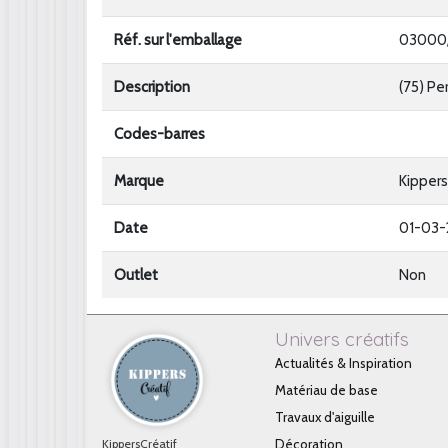
Réf. sur l'emballage
03000
Description
(75) Pe
Codes-barres
Marque
Kippers
Date
01-03
Outlet
Non
Univers créatifs
Actualités & Inspiration
Matériau de base
Travaux d'aiguille
KippersCréatif
Décoration