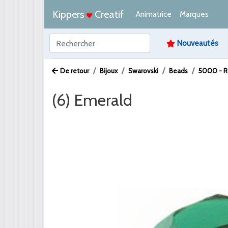
Kippers
Creatif
Animatrice
Marques
Nouveautés
De retour
Bijoux
Swarovski
Beads
5000 - 
(6) Emerald
Afbeelding /
Video /
PDF /
Artikeltekst