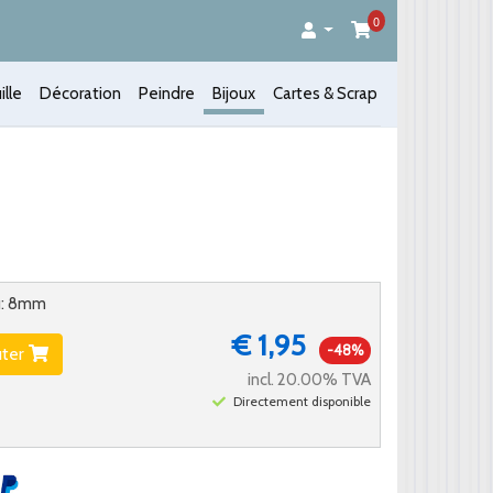
0
ille
Décoration
Peindre
Bijoux
Cartes & Scrap
nu: 8mm
€ 1,95
-48%
uter
incl. 20.00% TVA
Directement disponible