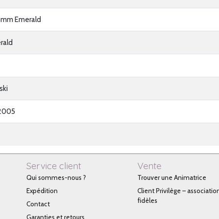
8mm Emerald
rald
ski
2005
Service client
Vente
Qui sommes-nous ?
Trouver une Animatrice
Expédition
Client Privilège – associatio
fidèles
Contact
Garanties et retours