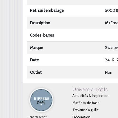
Réf. sur l'emballage
5000 
Description
(6) Eme
Codes-barres
Marque
Swarov
Date
24-12-
Outlet
Non
Univers créatifs
Actualités & Inspiration
Matériau de base
Travaux d'aiguille
KippersCréatif
Décoration