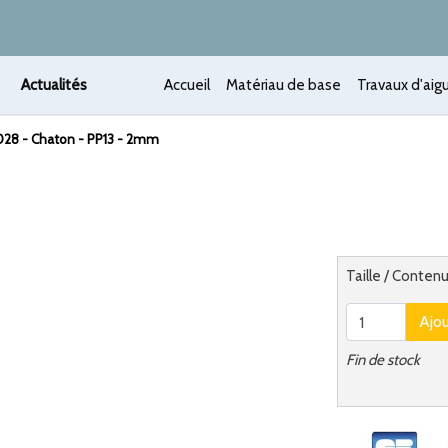
Actualités
Accueil
Matériau de base
Travaux d'aigu
028 - Chaton - PP13 - 2mm
 /
Alternatief
Taille / Conten
Ajo
Fin de stock