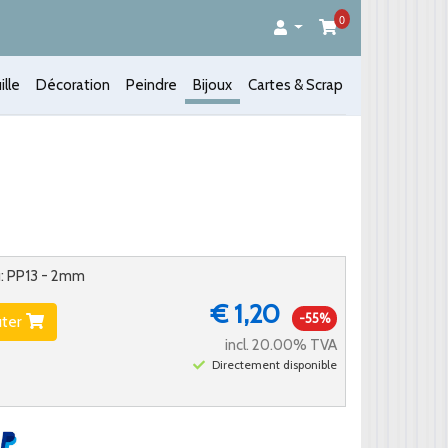
0
ille
Décoration
Peindre
Bijoux
Cartes & Scrap
u: PP13 - 2mm
€ 1,20
-55%
uter
incl. 20.00% TVA
Directement disponible