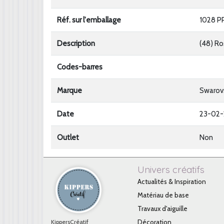
Réf. sur l'emballage
1028 P
Description
(48) R
Codes-barres
Marque
Swarov
Date
23-02
Outlet
Non
Univers créatifs
Actualités & Inspiration
Matériau de base
Travaux d'aiguille
KippersCréatif
Décoration