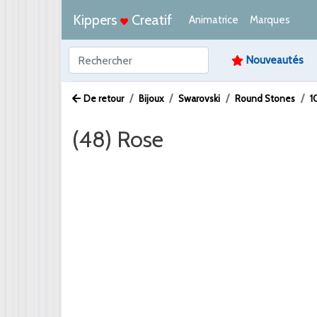
Kippers
Creatif
Animatrice
Marques
Nouveautés
De retour
Bijoux
Swarovski
Round Stones
1
(48) Rose
Afbeelding /
Video /
PDF /
Artikeltekst