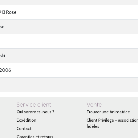
P13 Rose
ose
ski
-2006
Service client
Vente
Qui sommes-nous ?
Trouver une Animatrice
Expédition
Client Privilège – associatio
fidèles
Contact
Garanties et retours